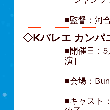
■監督：河
◇Kバレエ カンパ
■開催日：5月
演］
■会場：Bu
■キャスト