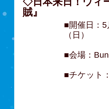
◇日本来日！ウィ
賊』
■開催日：5
（日）
■会場：Bu
■チケット： 
A席 1
B席 1
C席 1