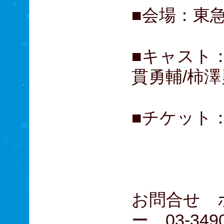
■会場：東
■キャスト
貫勇輔/柿
■チケット： 
A席 
B席 
お問合せ 
ー 03-3490