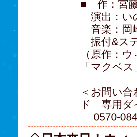
■ 作：宮
演出：い
音楽：岡崎
振付&ステ
（原作：ウ
「マクベス
＜お問い合
ド 専用
0570-084