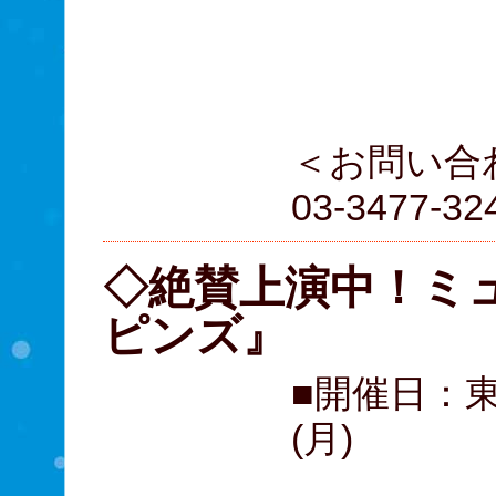
D席 
E席 
＜お問い合わ
03-3477-3
◇絶賛上演中！ミ
ピンズ』
■開催日：東
(月)