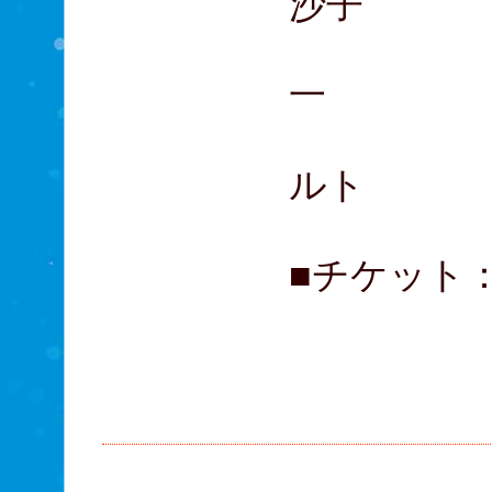
沙子
伊坂文月
一
S.キャ
ルト
■チケット： 
A席 1
B席 
C席 