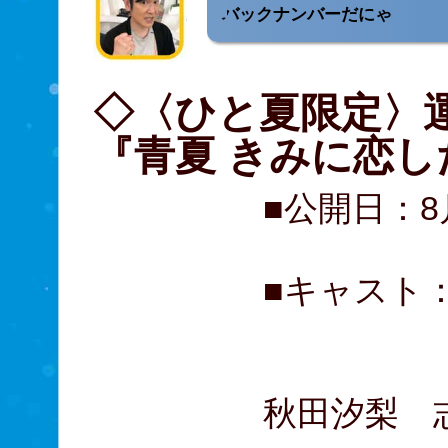
バックナンバーだにゃ
◇〈ひと夏限定〉
『青夏 きみに恋し
■公開日：8
■キャスト
古畑星
久間田
秋田汐梨 