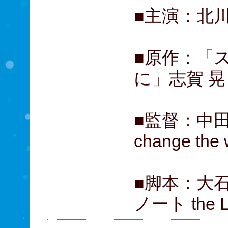
■主演：北
■原作：「
に」志賀 
■監督：中
change 
■脚本：大
ノート the 