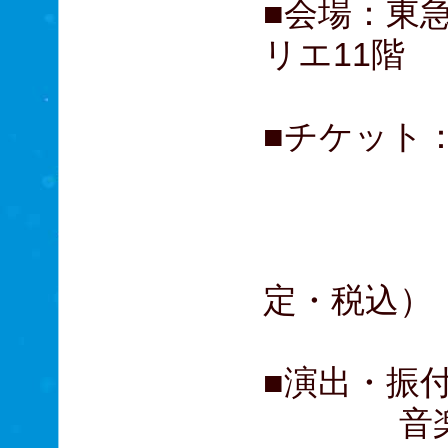
■会場：東
リエ11階
■チケット： 
S席 
A席 
B席 
定・税込）
■演出・振
音楽：セ