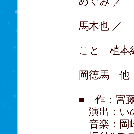
めぐみ ／
松下
馬木也 ／
猫背
こと 植本
橋本
岡德馬 他
■ 作：宮
演出：い
音楽：岡崎