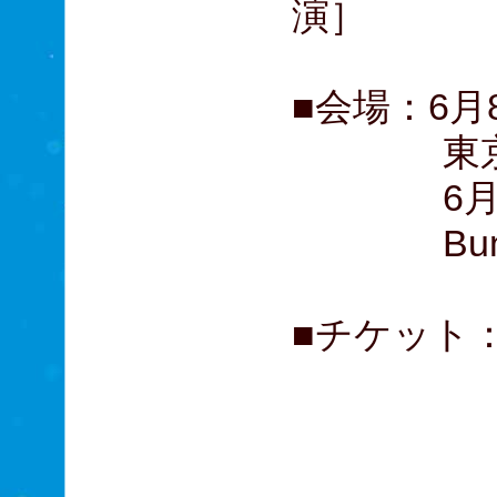
演］
■会場：6月
東京文化
6月16（
Bunka
■チケット： 
A席 1
B席 
C席 