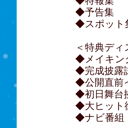
◆特報集
◆予告集
◆スポット
＜特典ディ
◆メイキン
◆完成披露
◆公開直前
◆初日舞台
◆大ヒット
◆ナ