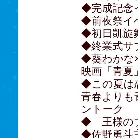
◆完成記念
◆前夜祭イ
◆初日凱旋
◆終業式サ
◆葵わかな
映画「青夏
◆この夏は
青春よりも
ントーク
◆「王様の
◆佐野勇斗