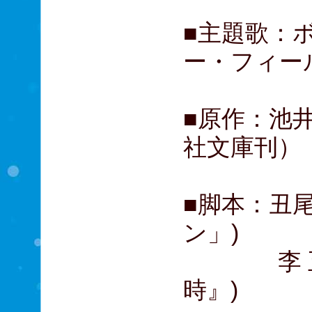
■主題歌：
ー・フィー
■原作：池
社文庫刊）
■脚本：丑
ン」)
李 正美
時』)