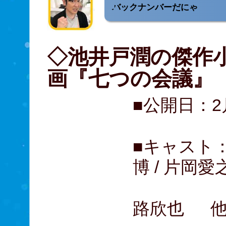
バックナンバーだにゃ
◇池井戸潤の傑作
画『七つの会議
■公開日：
■キャスト：
博 / 片岡愛之
音尾琢真
路欣也 