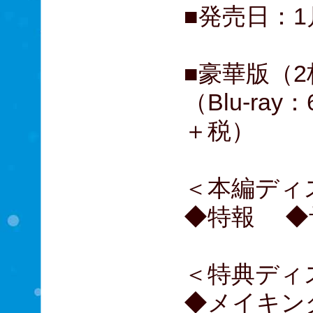
■発売日：1
■豪華版（
（Blu-ray
＋税）
＜本編ディ
◆特報 ◆
＜特典ディ
◆メイキン