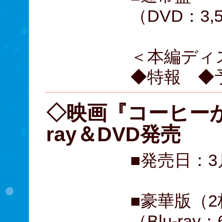
（DVD：3,
＜本編ディ
◆特報 ◆
◇映画『コーヒーが
ray＆DVD発売
■発売日：3
■豪華版（
（Blu-ray