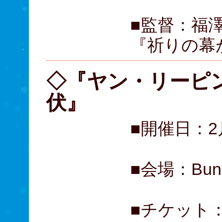
■監督：福
『祈りの幕
◇『ヤン・リーピ
伏』
■開催日：2月
■会場：Bu
■チケット：