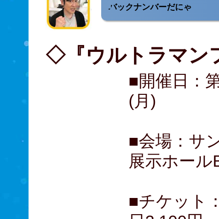
バックナンバーだにゃ
◇『ウルトラマンフ
■開催日：第
(月)
■会場：サ
展示ホール
■チケット