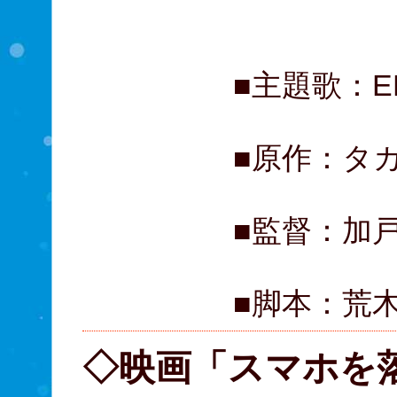
伊藤
■主題歌：EB
■原作：タ
■監督：加
■脚本：荒
◇映画「スマホを