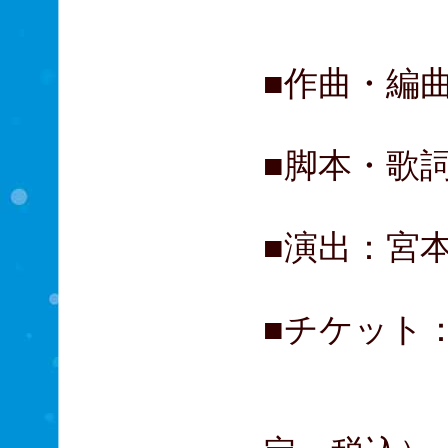
山西 
■作曲・編
■脚本・歌
■演出：宮
■チケット： 
A席 
B席 4