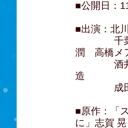
■公開日：1
■出演：北
千葉雄大
潤 高橋
酒井健太
造
成田凌 
■原作：「
に」志賀 