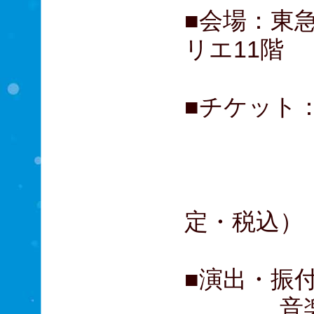
■会場：東
リエ11階
■チケット： 
S席 
A席 
B席 
定・税込）
■演出・振
音楽：セ