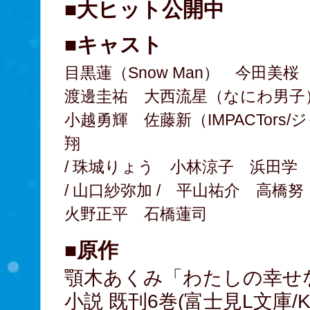
■大ヒット公開中
■キャスト
目黒蓮（Snow Man） 今田美桜
渡邊圭祐 大西流星（なにわ男子
小越勇輝 佐藤新（IMPACTors
翔
/ 珠城りょう 小林涼子 浜田学
/ 山口紗弥加 / 平山祐介 高橋努
火野正平 石橋蓮司
■原作
顎木あくみ「わたしの幸せ
小説 既刊6巻(富士見L文庫/K