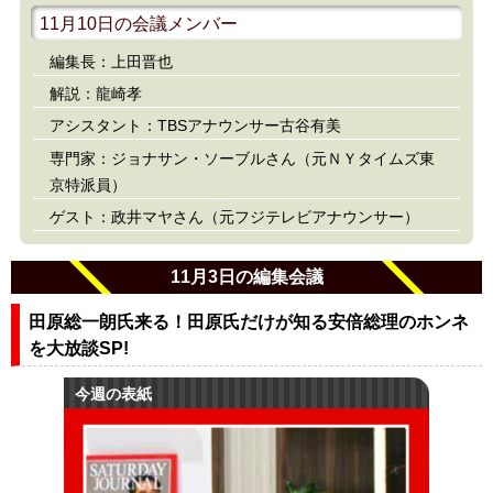
11月10日の会議メンバー
編集長：上田晋也
解説：龍崎孝
アシスタント：TBSアナウンサー古谷有美
専門家：ジョナサン・ソーブルさん（元ＮＹタイムズ東
京特派員）
ゲスト：政井マヤさん（元フジテレビアナウンサー）
11月3日の編集会議
田原総一朗氏来る！田原氏だけが知る安倍総理のホンネ
を大放談SP!
今週の表紙