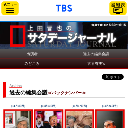
「TBSテレビ」トップ
サイドメニュー
出演者
過去の編集会議
みどころ
古谷有美's
Archive
過去の編集会議
≪バックナンバー≫
[11月3日号]
[11月10日号]
[11月17日号]
[11月24日号]