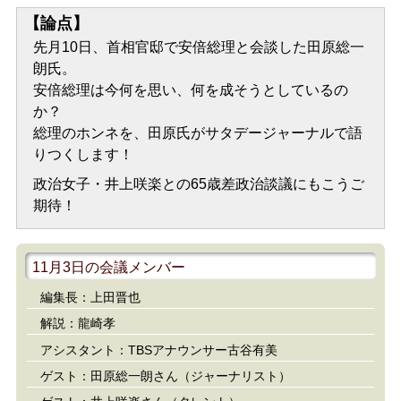
【論点】
先月10日、首相官邸で安倍総理と会談した田原総一
朗氏。
安倍総理は今何を思い、何を成そうとしているの
か？
総理のホンネを、田原氏がサタデージャーナルで語
りつくします！
政治女子・井上咲楽との65歳差政治談議にもこうご
期待！
11月3日の会議メンバー
編集長：上田晋也
解説：龍崎孝
アシスタント：TBSアナウンサー古谷有美
ゲスト：田原総一朗さん（ジャーナリスト）