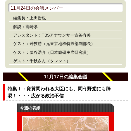
11月24日の会議メンバー
編集長：上田晋也
解説：龍崎孝
アシスタント：TBSアナウンサー古谷有美
ゲスト：若狭勝（元東京地検特捜部副部長）
ゲスト：藻谷浩介（日本総研主席研究員）
ゲスト：千秋さん（タレント）
11月17日の編集会議
特集Ⅰ：資質問われる大臣にも、問う野党にも辟
易！・・・広がる政治不信
今週の表紙