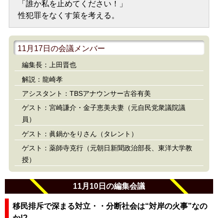
「誰か私を止めてください！」
性犯罪をなくす策を考える。
11月17日の会議メンバー
編集長：上田晋也
解説：龍崎孝
アシスタント：TBSアナウンサー古谷有美
ゲスト：宮崎謙介・金子恵美夫妻（元自民党衆議院議
員）
ゲスト：眞鍋かをりさん（タレント）
ゲスト：薬師寺克行（元朝日新聞政治部長、東洋大学教
授）
11月10日の編集会議
移民排斥で深まる対立・・分断社会は“対岸の火事”なの
か!?