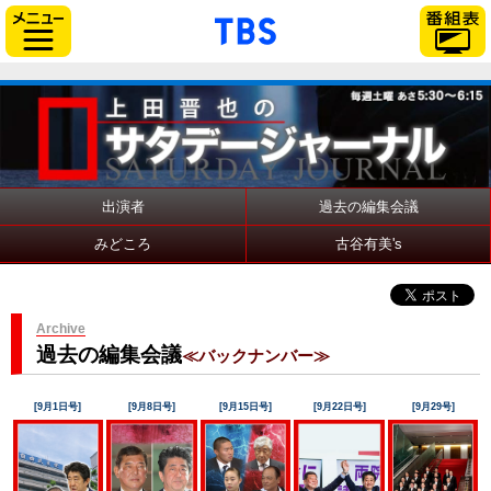
「TBSテレビ」トップ
サイドメニュー
出演者
過去の編集会議
みどころ
古谷有美's
Archive
過去の編集会議
≪バックナンバー≫
[9月1日号]
[9月8日号]
[9月15日号]
[9月22日号]
[9月29号]