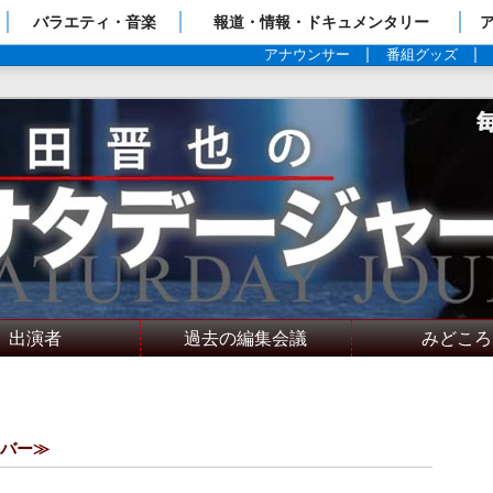
ップページ
バラエティ・音楽
報道・情報・ドキュメンタリー
アナウンサー
番組グッズ
出演者
過去の編集会議
みどころ
ンバー≫