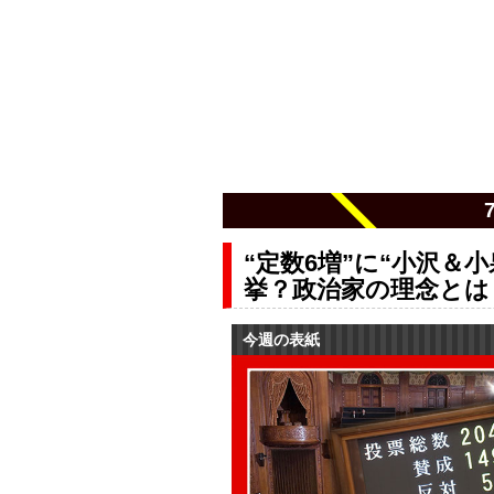
“定数6増”に“小沢＆
挙？政治家の理念とは
今週の表紙