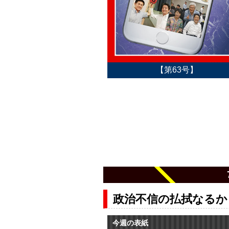
【第63号】
政治不信の払拭なるか
今週の表紙