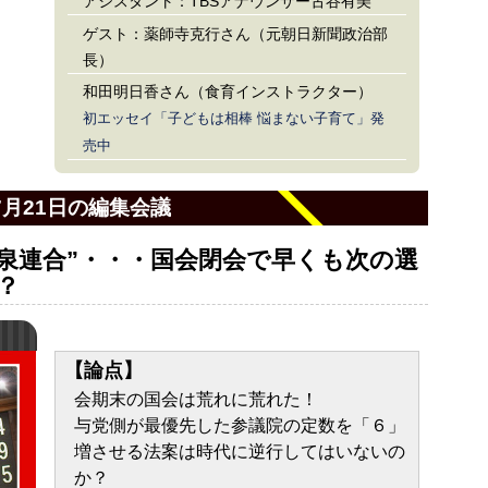
アシスタント：TBSアナウンサー古谷有美
ゲスト：薬師寺克行さん（元朝日新聞政治部
長）
和田明日香さん（食育インストラクター）
初エッセイ「子どもは相棒 悩まない子育て」発
売中
7月21日の編集会議
小泉連合”・・・国会閉会で早くも次の選
？
【論点】
会期末の国会は荒れに荒れた！
与党側が最優先した参議院の定数を「６」
増させる法案は時代に逆行してはいないの
か？