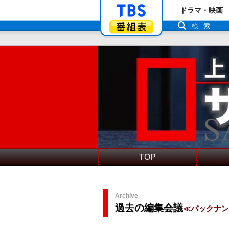
「TBSテレビ」ト
ドラマ・映画
番組表
検索
TOP
Archive
過去の編集会議
≪バックナ