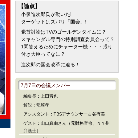
【論点】
小泉進次郎氏が動いた!
ターゲットはズバリ「国会」!
党首討論はTVのゴールデンタイムに？
スキャンダル専門の特別調査委員会って？
1問答えるためにチャーター機・・・張り
付き大臣ってなに？
進次郎の国会改革に迫る！
7月7日の会議メンバー
編集長：上田晋也
解説：龍崎孝
アシスタント：TBSアナウンサー古谷有美
ゲスト：山口真由さん（元財務官僚、ＮＹ州
弁護士）