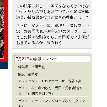
この法案に対し、「国民をなめてはいけな
い」と怒りの声をあげていてた小泉進次郎
議員が賛成票を投じた驚きの理由とは！？
さらに「変人」小泉元総理と「壊し屋」小
沢一郎共同代表が30年ぶりのタッグ。 こ
うした様々な動きから、永田町でいま何が
おきているのか、読み解く！
7月21日の会議メンバー
編集長：上田晋也
解説：龍崎孝
アシスタント：TBSアナウンサー古谷有美
ゲスト：松井孝治さん（元民主党参議院議
員、元内閣官房副長官）
ゲスト：ミッツ・マングローブさん（タレン
ト）