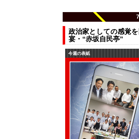
政治家としての感覚を
宴・“赤坂自民亭”
今週の表紙