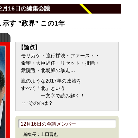
12月16日の編集会議
し示す ”政界” この1年
【論点】
モリカケ・強行採決・ファースト・
希望・大臣辞任・リセット・排除・
衆院選・北朝鮮の暴走…
嵐のような2017年の政治を
すべて「北」という
一文字で読み解く！
･･･その心は？
12月16日の会議メンバー
編集長：上田晋也