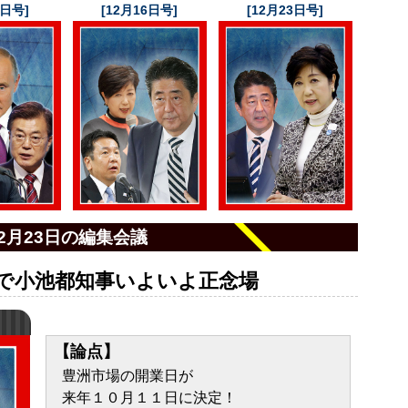
9日号]
[12月16日号]
[12月23日号]
12月23日の編集会議
定で小池都知事いよいよ正念場
【論点】
豊洲市場の開業日が
来年１０月１１日に決定！