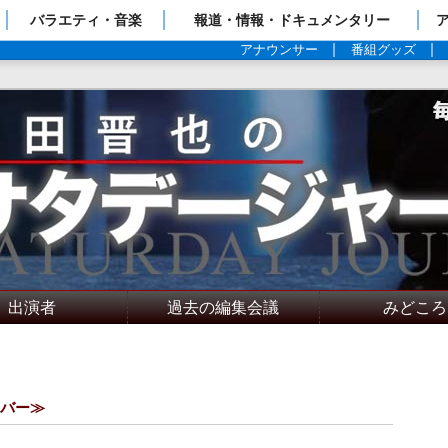
ップページ
バラエティ・音楽
報道・情報・ドキュメンタリー
アナウンサー
番組グッズ
出演者
過去の編集会議
みどころ
ンバー≫