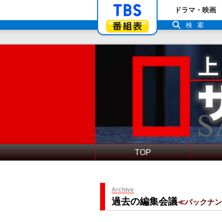
「TBSテレビ」ト
ドラマ・映画
番組表
検索
TOP
Archive
過去の編集会議
≪バックナ