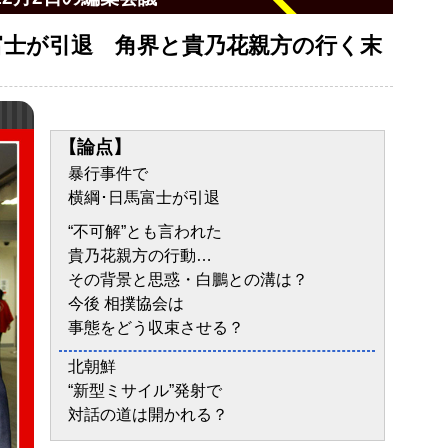
馬富士が引退 角界と貴乃花親方の行く末
【論点】
暴行事件で
横綱･日馬富士が引退
“不可解”とも言われた
貴乃花親方の行動…
その背景と思惑・白鵬との溝は？
今後 相撲協会は
事態をどう収束させる？
北朝鮮
“新型ミサイル”発射で
対話の道は開かれる？