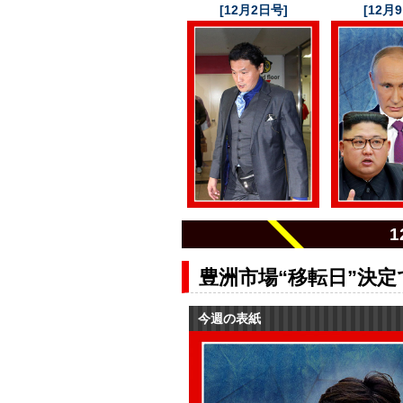
[12月2日号]
[12月
豊洲市場“移転日”決
今週の表紙