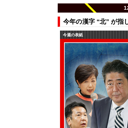
今年の漢字 “北” が指
今週の表紙