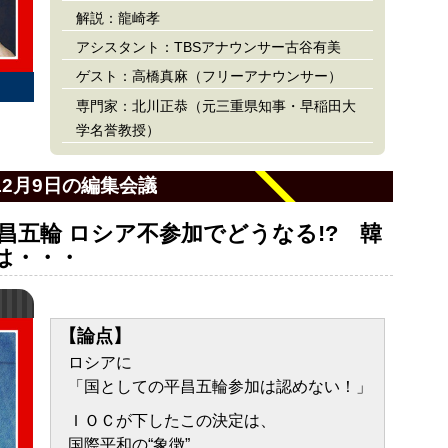
解説：龍崎孝
アシスタント：TBSアナウンサー古谷有美
ゲスト：高橋真麻（フリーアナウンサー）
専門家：北川正恭（元三重県知事・早稲田大
学名誉教授）
12月9日の編集会議
昌五輪 ロシア不参加でどうなる!? 韓
は・・・
【論点】
ロシアに
「国としての平昌五輪参加は認めない！」
ＩＯＣが下したこの決定は、
国際平和の“象徴”