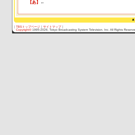
【あ】
←
▲
｜
TBSトップページ
｜
サイトマップ
｜
Copyright
©
1995-2026, Tokyo Broadcasting System Television, Inc. All Rights Reserv