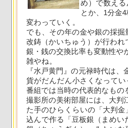
め）で数える
とか、1分金
変わっていく。
でも、その年の金や銀の採掘
改鋳（かいちゅう）が行われ
銀・銭の交換比率も変動性や
雑やね。
『水戸黄門』の元禄時代は、
貨がだんだん小さくなってい
番組では当時の代表的なもの
撮影所の美術部屋には、大判
た手のひらくらいの「大判金
込んで作る「豆板銀（まめい