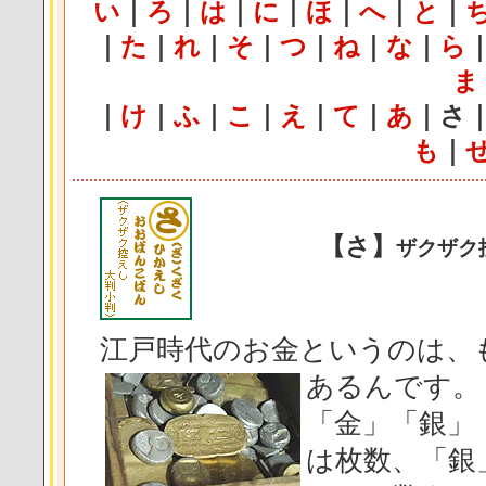
い
｜
ろ
｜
は
｜
に
｜
ほ
｜
へ
｜
と
｜
｜
た
｜
れ
｜
そ
｜
つ
｜
ね
｜
な
｜
ら
ま
｜
け
｜
ふ
｜
こ
｜
え
｜
て
｜
あ
｜
さ
も
｜
【さ】
ザクザク
江戸時代のお金というのは、
あるんです。
「金」「銀」
は枚数、「銀