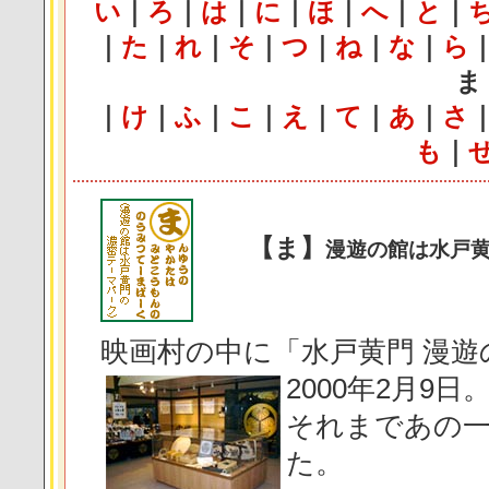
い
｜
ろ
｜
は
｜
に
｜
ほ
｜
へ
｜
と
｜
｜
た
｜
れ
｜
そ
｜
つ
｜
ね
｜
な
｜
ら
ま
｜
け
｜
ふ
｜
こ
｜
え
｜
て
｜
あ
｜
さ
も
｜
【ま】
漫遊の館は水戸
映画村の中に「水戸黄門 漫
2000年2月9日
それまであの
た。