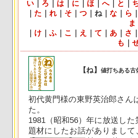
い
｜
ろ
｜
は
｜
に
｜
ほ
｜
へ
｜
と
｜
｜
た
｜
れ
｜
そ
｜
つ
｜
ね
｜
な
｜
ら
ま
｜
け
｜
ふ
｜
こ
｜
え
｜
て
｜
あ
｜
さ
も
｜
【ね】
値打ちある古
初代黄門様の東野英治郎さん
た。
1981（昭和56）年に放送し
題材にしたお話がありまして