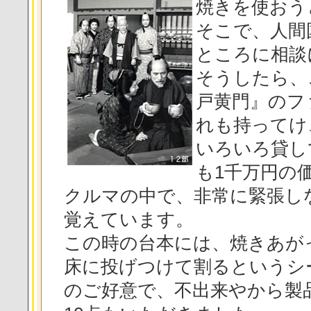
焼きを使おう
そこで、人間
ところに相談
そうしたら、
戸黄門』のフ
れも持ってけ
いろいろ貸し
も1千万円の
クルマの中で、非常に緊張し
覚えています。
この時の台本には、焼きあが
床に投げつけて割るというシ
のご好意で、不出来やから製