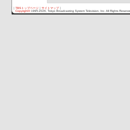
｜
TBSトップページ
｜
サイトマップ
｜
Copyright
©
1995-2026, Tokyo Broadcasting System Television, Inc. All Rights Reserv