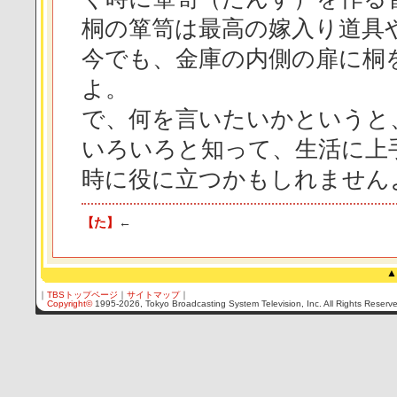
桐の箪笥は最高の嫁入り道具
今でも、金庫の内側の扉に桐
よ。
で、何を言いたいかというと
いろいろと知って、生活に上
時に役に立つかもしれません
【た】
←
▲
｜
TBSトップページ
｜
サイトマップ
｜
Copyright
©
1995-2026, Tokyo Broadcasting System Television, Inc. All Rights Reserv