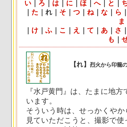
い
｜
ろ
｜
は
｜
に
｜
ほ
｜
へ
｜
と
｜
｜
た
｜
れ
｜
そ
｜
つ
｜
ね
｜
な
｜
ら
ま
｜
け
｜
ふ
｜
こ
｜
え
｜
て
｜
あ
｜
さ
も
｜
【れ】
烈火から印籠
『水戸黄門』は、たまに地方
います。
そういう時は、せっかくやか
見ていただこうと、撮影で使