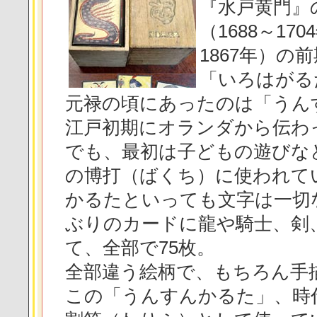
『水戸黄門』
（1688～17
1867年）
「いろはがる
元禄の頃にあったのは「うん
江戸初期にオランダから伝わ
でも、最初は子どもの遊びな
の博打（ばくち）に使われて
かるたといっても文字は一切
ぶりのカードに龍や騎士、剣
て、全部で75枚。
全部違う絵柄で、もちろん手
この「うんすんかるた」、時