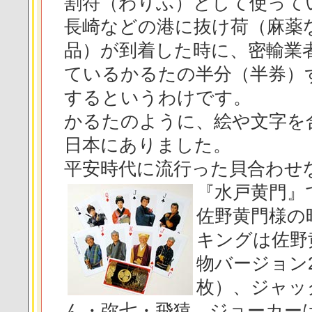
割符（わりふ）として使って
長崎などの港に抜け荷（麻薬
品）が到着した時に、密輸業
ているかるたの半分（半券）
するというわけです。
かるたのように、絵や文字を
日本にありました。
平安時代に流行った貝合わせ
『水戸黄門』
佐野黄門様の
キングは佐野
物バージョン
枚）、ジャッ
ん・弥七・飛猿、ジョーカー