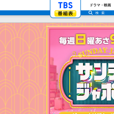
「TBSテレビ」ト
ドラマ・映画
番組表
検索