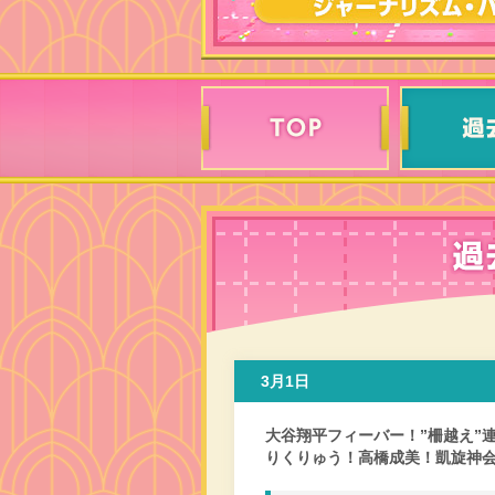
3月1日
大谷翔平フィーバー！”柵越え”
りくりゅう！高橋成美！凱旋神会見