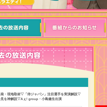
連発・現地取材▽「侍ジャパン」注目選手を実演解説▽
を神解説▽Aぇ! group・小島健生出演