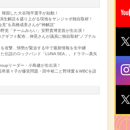
！帰国した大谷翔平選手が始動！
実演生解説＆盛り上がる現地をサンジャポ独自取材！
見”を高橋成美さんが“神解説”
の野党「チームみらい」安野貴博党首が生出演！
ログギフト配布…伸晃さんが議員に独自取材“ノブテル
ンを攻撃…情勢が緊迫する中で最新情報を生中継
伝説のロックバンド「LUNA SEA」。ドラマ—真矢
groupリーダー・小島健が生出演！
”黒嵜菜々子が爆笑問題・田中裕二と野球愛＆WBCを語