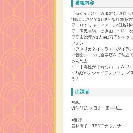
番組内容
「侍ジャパン」WBC再び連覇へ
“柵越え連発”の圧倒的な打撃を
▽「りくりゅうペア」の“凱旋神会
▽「国民会議」に参加した唯一
▽高市総理が1人約3万円のカタ
フォン”
▽アメリカとイスラエルがイラ
▽音楽シーンに金字塔を打ち立てた
さん死去
▽「中毒性が半端ない！」Aぇ! 
▽3歳から“ジャイアンツファン
る！
出演者
■MC
爆笑問題 太田光・田中裕二
■進行
若林有子（TBSアナウンサー）