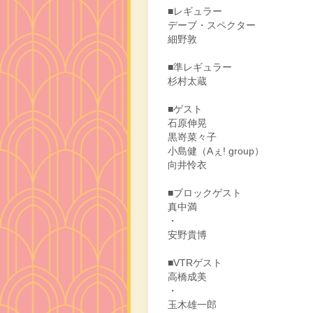
■レギュラー
デーブ・スペクター
細野敦
■準レギュラー
杉村太蔵
■ゲスト
石原伸晃
黒嵜菜々子
小島健（Aぇ! group）
向井怜衣
■ブロックゲスト
真中満
・
安野貴博
■VTRゲスト
高橋成美
・
玉木雄一郎