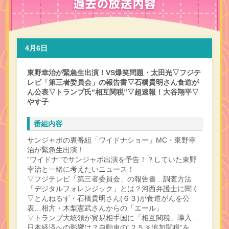
4月6日
東野幸治が緊急生出演！VS爆笑問題・太田光▽フジテ
レビ「第三者委員会」の報告書▽石橋貴明さん食道が
ん公表▽トランプ氏“相互関税”▽超速報！大谷翔平▽
やす子
番組内容
サンジャポの裏番組「ワイドナショー」MC・東野幸
治が緊急生出演！
”ワイドナ”でサンジャポ出演を予告！？していた東野
幸治と一緒に考えたいニュース！
▽フジテレビ「第三者委員会」の報告書…調査方法
「デジタルフォレンジック」とは？河西弁護士に聞く
▽とんねるず・石橋貴明さん(６３)が食道がんを公
表…相方・木梨憲武さんからの「エール」
▽トランプ大統領が貿易相手国に「相互関税」導入…
日本経済への影響は？自動車の“２５％追加関税”を