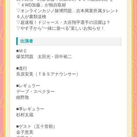
「４WD加藤」が独自取材
▽オンラインカジノ賭博問題…吉本興業所属タレント
６人が書類送検
▽超速報！ドジャース・大谷翔平選手の活躍は？
▽やす子から“一緒に遊べる”楽しいお知らせ！
出演者
■ＭＣ
爆笑問題 太田光・田中裕二
■進行
良原安美（ＴＢＳアナウンサー）
■レギュラー
デーブ・スペクター
細野敦
■準レギュラー
杉村太蔵
■ゲスト（五十音順）
金子恵美