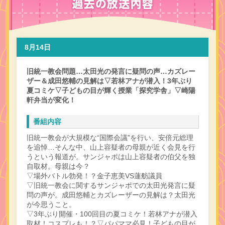
8月14日
旧統一教会問題…太田光の発言に疑問の声…カズレー
ザー＆成田悠輔の見解は▽若林アナが潜入！3年ぶり
夏コミケ▽子どもの目が輝く授業「探究学舎」▽崎陽
軒弁当が変化！
番組内容
旧統一教会が大規模な“国際会議”を行い、安倍元総理
を追悼…そんな中、山上容疑者の母親が近く会見を行
うという報道が。サンジャポは山上容疑者の伯父を独
自取材。母親は今？
▽場外バトル勃発！？金子恵美VS蓮舫議員
▽旧統一教会に関するサンジャポでの太田光発言に疑
問の声が。成田悠輔とカズレーザーの見解は？太田光
が今思うこと。
▽3年ぶり開催・100回目の夏コミケ！若林アナが潜入
取材！コスプレも！？▽パパママ必見！子どもの目が