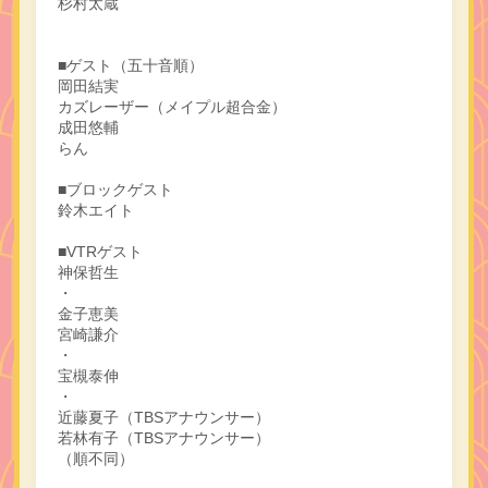
杉村太蔵
■ゲスト（五十音順）
岡田結実
カズレーザー（メイプル超合金）
成田悠輔
らん
■ブロックゲスト
鈴木エイト
■VTRゲスト
神保哲生
・
金子恵美
宮崎謙介
・
宝槻泰伸
・
近藤夏子（TBSアナウンサー）
若林有子（TBSアナウンサー）
（順不同）