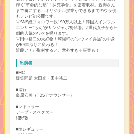
輝く“革命的な塾”「探究学舎」を密着取材。親御さん
まで虜にする、オリジナル授業ができるまでのウラ側
もテレビ初公開です。
▽SNS総フォロワー数190万人以上！韓国人インフル
エンサー“らん”がサンジャポ初登場。Z世代女子から圧
倒的人気のワケを探ります。
▽田中裕二の大好物！崎陽軒の“シウマイ弁当”の中身
が59年ぶりに変わる！
近藤アナが取材すると、意外すぎる事実も！
出演者
■MC
爆笑問題 太田光・田中裕二
■進行
良原安美（TBSアナウンサー）
■レギュラー
デーブ・スペクター
細野敦
■準レギュラー