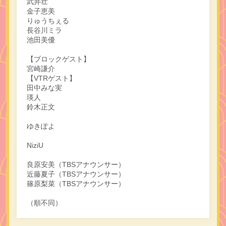
武井壮
金子恵美
りゅうちぇる
長谷川ミラ
池田美優
【ブロックゲスト】
宮崎謙介
【VTRゲスト】
田中みな実
瑛人
鈴木正文
ゆきぽよ
NiziU
良原安美（TBSアナウンサー）
近藤夏子（TBSアナウンサー）
篠原梨菜（TBSアナウンサー）
（順不同）