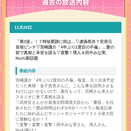
11月29日
「第3波」！？時短要請に街は…▽虚偽答弁？安倍元
首相ピンチ▽宮崎謙介「4年ぶり2度目の不倫」…妻の
前で真相と本音を語る▽直撃！瑛人＆田中みな実、
NiziU新話題
番組内容
宮崎謙介「4年ぶり2度目の不倫」報道…元々出演予定
だった奥様・金子恵美さんに、こんな事を説明させる
わけにはいかないので、責任もって、宮崎さん本人が
スタジオに来て真相を語る
▽武井壮さんが小泉進次郎環境大臣から「重役」を任
命された！囲み時間はわずか5分！ベテラン報道記者
たちに紛れ込んだサンジャポジャーナリスト小泉大臣
に接触なるか！？
▽直撃！直撃！直撃！田中みな実さん、瑛人さん、
NiziU再び！