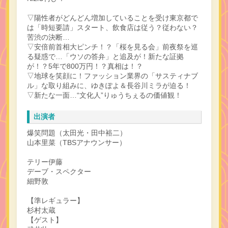
▽陽性者がどんどん増加していることを受け東京都で
は「時短要請」スタート、飲食店は従う？従わない？
苦渋の決断…
▽安倍前首相大ピンチ！？「桜を見る会」前夜祭を巡
る疑惑で…「ウソの答弁」と追及が！新たな証拠
が！？5年で800万円！？真相は！？
▽地球を笑顔に！ファッション業界の「サスティナブ
ル」な取り組みに、ゆきぽよ＆長谷川ミラが迫る！
▽新たな一面…“文化人”りゅうちぇるの価値観！
出演者
爆笑問題（太田光・田中裕二）
山本里菜（TBSアナウンサー）
テリー伊藤
デーブ・スペクター
細野敦
【準レギュラー】
杉村太蔵
【ゲスト】