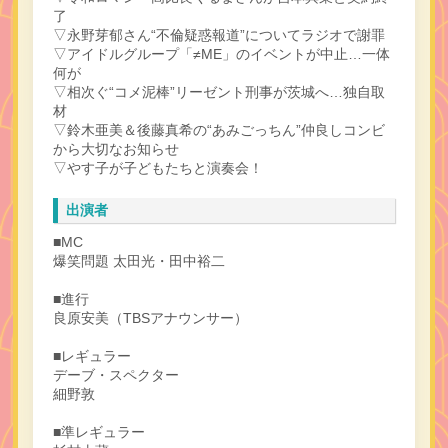
了
▽永野芽郁さん“不倫疑惑報道”についてラジオで謝罪
▽アイドルグループ「≠ME」のイベントが中止…一体
何が
▽相次ぐ“コメ泥棒”リーゼント刑事が茨城へ…独自取
材
▽鈴木亜美＆後藤真希の“あみごっちん”仲良しコンビ
から大切なお知らせ
▽やす子が子どもたちと演奏会！
出演者
■MC
爆笑問題 太田光・田中裕二
■進行
良原安美（TBSアナウンサー）
■レギュラー
デーブ・スペクター
細野敦
■準レギュラー