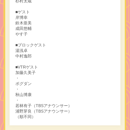
杉村太蔵
■ゲスト
岸博幸
鈴木亜美
成田悠輔
やす子
■ブロックゲスト
湯浅卓
中村逸郎
■VTRゲスト
加藤久美子
・
ボグダン
・
秋山博康
・
若林有子（TBSアナウンサー）
浦野芽良（TBSアナウンサー）
（順不同）