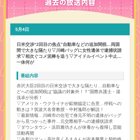
5月4日
日米交渉“2回目の焦点”自動車などの追加関税…両国
間で大きな隔たり▽川崎バッグに女性遺体で逮捕状請
求▽相次ぐコメ泥棒を追う▽アイドルイベント中止…
一体何が
番組内容
赤沢大臣2回目の日米交渉で大きな隔たり…自動車な
どへの追加関税は“協議の対象外！？”国際弁護士・湯
浅卓が分析！
▽アメリカ・ウクライナが鉱物協定に合意…停戦への
動きは？筑波大名誉教授・中村逸郎が解説！
▽最新情報…川崎市の住宅で身元不明の遺体がバッグ
から見つかった事件…元交際相手への逮捕状請求
▽ダウンタウン・浜田雅功さんが休養から復帰し芸能
活動再開
▽令和ロマン・高比良くるまさんが吉本興業と契約終