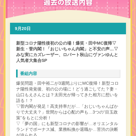
9月20日
新型コロナ陽性後初の公の場！爆笑・田中MC復帰▽
新生・菅内閣！「おじいちゃん内閣」と不安の声…▽
みな実にカズレーザー、ロバート秋山にヴァンゆんと
人気者大集合SP
番組内容
爆笑問題・田中裕二が3週間ぶりにMC復帰！新型コロ
ナ陽性発覚後、初の公の場に！どう過ごしてた？妻・
山口もえさんとは？太田光が帰ってきた相方に想いを
語る！？
▽菅内閣が発足！高支持率だが…「おじいちゃんばか
りで大丈夫？」世間からは心配の声も…3つの“目玉政
策”をもとに分析！
▽「夢の国」にも新型コロナの影響が…オリエンタル
ランドでボーナス減、業務転換か退職か…苦渋の決断
が迫られる