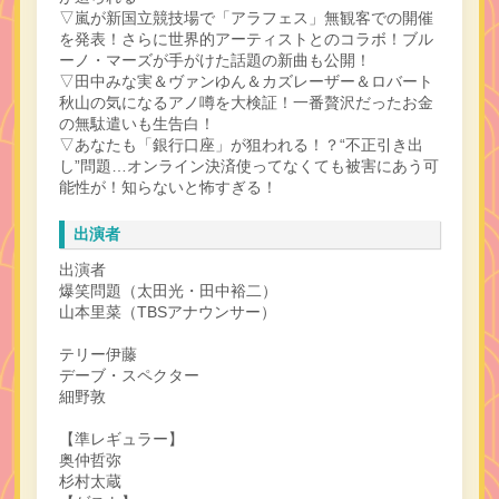
▽嵐が新国立競技場で「アラフェス」無観客での開催
を発表！さらに世界的アーティストとのコラボ！ブル
ーノ・マーズが手がけた話題の新曲も公開！
▽田中みな実＆ヴァンゆん＆カズレーザー＆ロバート
秋山の気になるアノ噂を大検証！一番贅沢だったお金
の無駄遣いも生告白！
▽あなたも「銀行口座」が狙われる！？“不正引き出
し”問題…オンライン決済使ってなくても被害にあう可
能性が！知らないと怖すぎる！
出演者
出演者
爆笑問題（太田光・田中裕二）
山本里菜（TBSアナウンサー）
テリー伊藤
デーブ・スペクター
細野敦
【準レギュラー】
奥仲哲弥
杉村太蔵