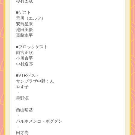
杉村太蔵
■ゲスト
荒川（エルフ）
安斉星来
池田美優
斎藤幸平
■ブロックゲスト
雨宮正欣
小川泰平
中村逸郎
■VTRゲスト
サンプラザ中野くん
やす子
・
星野源
・
西山晴基
・
パルホメンコ・ボグダン
・
田才亮