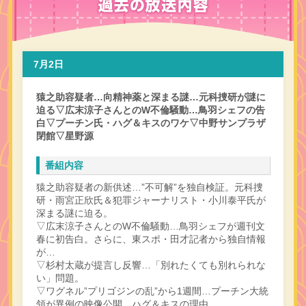
7月2日
猿之助容疑者…向精神薬と深まる謎…元科捜研が謎に
迫る▽広末涼子さんとのW不倫騒動…鳥羽シェフの告
白▽プーチン氏・ハグ＆キスのワケ▽中野サンプラザ
閉館▽星野源
番組内容
猿之助容疑者の新供述…”不可解”を独自検証。元科捜
研・雨宮正欣氏＆犯罪ジャーナリスト・小川泰平氏が
深まる謎に迫る。
▽広末涼子さんとのW不倫騒動…鳥羽シェフが週刊文
春に初告白。さらに、東スポ・田才記者から独自情報
が…
▽杉村太蔵が提言し反響…「別れたくても別れられな
い」問題。
▽ワグネル”プリゴジンの乱”から1週間…プーチン大統
領が異例の映像公開…ハグ＆キスの理由。