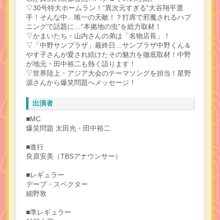
▽30号特大ホームラン！“異次元すぎる”大谷翔平選
手！そんな中…唯一の天敵！？打席で邪魔されるハプ
ニングで話題に…“本拠地の虫”を総力取材！
▽かまいたち・山内さんの弟は「名物店長」！
▽「中野サンプラザ」最終日…サンプラザ中野くん＆
やす子さんが愛され続けたその魅力を徹底取材！中野
が地元・田中裕二も熱く語ります！
▽世界陸上・アジア大会のテーマソングを担当！星野
源さんから爆笑問題へメッセージ！
出演者
■MC
爆笑問題 太田光・田中裕二
■進行
良原安美（TBSアナウンサー）
■レギュラー
デーブ・スペクター
細野敦
■準レギュラー