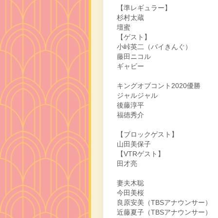
【準レギュラー】
杉村太蔵
壇蜜
【ゲスト】
小峠英二（バイきんぐ）
藤田ニコル
ギャビー
キングオブコント2020優勝
ジャルジャル
後藤淳平
福徳秀介
【ブロックゲスト】
山田美保子
【VTRゲスト】
田才亮
妻夫木聡
今田美桜
良原安美（TBSアナウンサー）
近藤夏子（TBSアナウンサー）