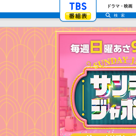
「TBSテレビ」ト
ドラマ・映画
番組表
検索