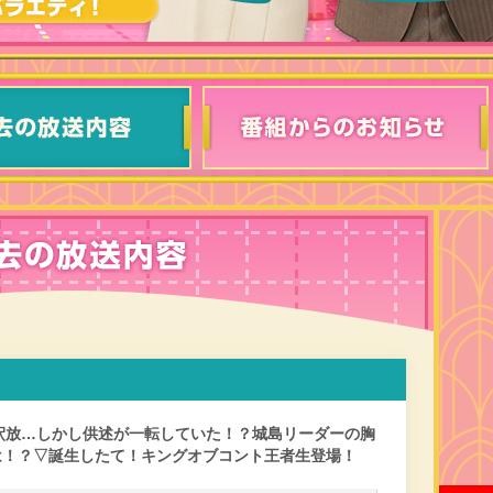
ん釈放…しかし供述が一転していた！？城島リーダーの胸
は！？▽誕生したて！キングオブコント王者生登場！