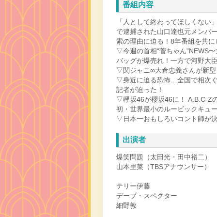
番組内容
「人として終わってほしくない」
で逮捕された山口達也元メンバ
索の理由に迫る！8年番組を共に
▽今週の首相“菅ちゃん”NEW
バッグが爆売れ！一方で河野大
▽関ジャニ∞大倉忠義さんが新型
▽身近に迫る恐怖…全国で相次ぐ“
記者が迫った！
▽欅坂46が櫻坂46に！ A.B.
初・世界最小のルービックキュ
▽日本一おもしろいコント師が決定
出演者
爆笑問題（太田光・田中裕二）
山本里菜（TBSアナウンサー）
テリー伊藤
デーブ・スペクター
細野敦