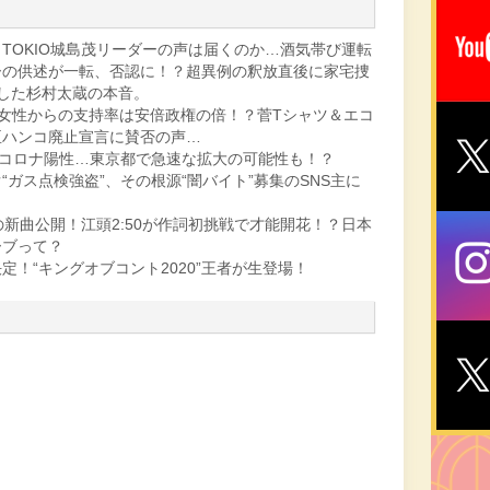
TOKIO城島茂リーダーの声は届くのか…酒気帯び運転
ーの供述が一転、否認に！？超異例の釈放直後に家宅捜
した杉村太蔵の本音。
S〜女性からの支持率は安倍政権の倍！？菅Tシャツ＆エコ
臣ハンコ廃止宣言に賛否の声…
コロナ陽性…東京都で急速な拡大の可能性も！？
ガス点検強盗”、その根源“闇バイト”募集のSNS主に
C-Zの新曲公開！江頭2:50が作詞初挑戦で才能開花！？日本
ーブって？
！“キングオブコント2020”王者が生登場！