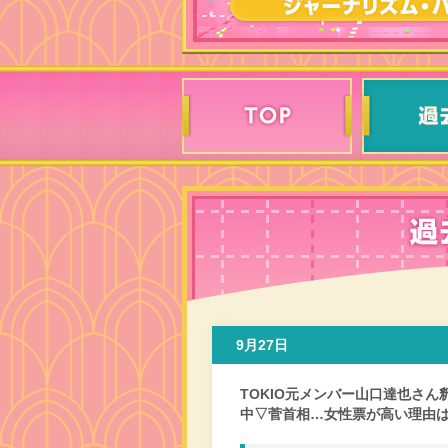
9月27日
TOKIO元メンバー山口達也さ
中▽菅首相…女性票が高い理由