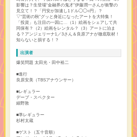
影響は？生登場“金融界の鬼才”伊藤潤一さんが衝撃の
見立て！？「円安が加速し1ドル◯◯○円」？
▽“芸術の秋”グッと身近になったアートを大特集！
「投資」も注目の一因に…（1）絵画をシェアして共
同保有？（2）絵画をレンタル？（3）アートに泊ま
る？アンジェリーナ1／3さん＆良原アナが徹底取材！
知らないと損する！？
出演者
爆笑問題 太田光・田中裕二
■進行
良原安美（TBSアナウンサー）
■レギュラー
デーブ・スペクター
細野敦
■準レギュラー
杉村太蔵
■ゲスト（五十音順）