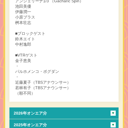
アンジェリーナ1/3 （Gacharic Spin）
池田美優
伊藤潤一
小原ブラス
桝本壮志
■ブロックゲスト
鈴木エイト
中村逸郎
■VTRゲスト
金子恵美
・
パルホメンコ・ボグダン
・
近藤夏子（TBSアナウンサー）
若林有子（TBSアナウンサー）
（順不同）
2026年オンエア分
2025年オンエア分