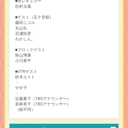
■準レギュラー
杉村太蔵
■ゲスト（五十音順）
藤田ニコル
丸山礼
百瀬拓実
わかしん。
■ブロックゲスト
秋山博康
小川泰平
■VTRゲスト
鈴木エイト
・
やす子
・
近藤夏子（TBSアナウンサー）
若林有子（TBSアナウンサー）
（順不同）