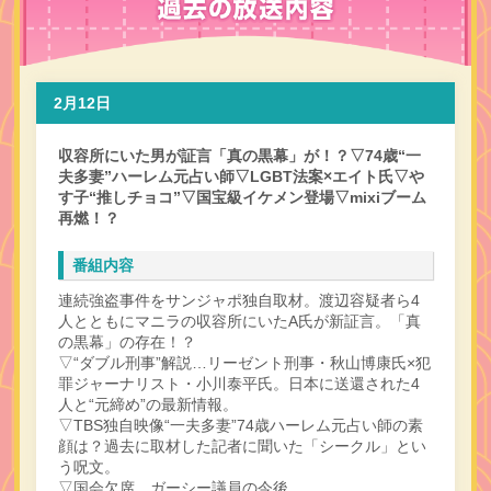
2月12日
収容所にいた男が証言「真の黒幕」が！？▽74歳“一
夫多妻”ハーレム元占い師▽LGBT法案×エイト氏▽や
す子“推しチョコ”▽国宝級イケメン登場▽mixiブーム
再燃！？
番組内容
連続強盗事件をサンジャポ独自取材。渡辺容疑者ら4
人とともにマニラの収容所にいたA氏が新証言。「真
の黒幕」の存在！？
▽“ダブル刑事”解説…リーゼント刑事・秋山博康氏×犯
罪ジャーナリスト・小川泰平氏。日本に送還された4
人と“元締め”の最新情報。
▽TBS独自映像“一夫多妻”74歳ハーレム元占い師の素
顔は？過去に取材した記者に聞いた「シークル」とい
う呪文。
▽国会欠席…ガーシー議員の今後。