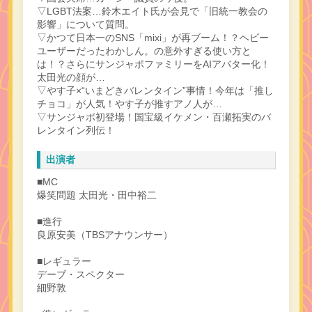
▽LGBT法案…鈴木エイト氏が会見で「旧統一教会の
影響」について質問。
▽かつて日本一のSNS「mixi」が再ブーム！？ヘビー
ユーザーだったわかしん。の意外すぎる使い方と
は！？さらにサンジャポファミリーをAIアバター化！
太田光の顔が…
▽やす子×“いまどきバレンタイン”事情！今年は「推し
チョコ」が人気！やす子が推すアノ人が…
▽サンジャポ初登場！国宝級イケメン・百瀬拓実のバ
レンタイン列伝！
出演者
■MC
爆笑問題 太田光・田中裕二
■進行
良原安美（TBSアナウンサー）
■レギュラー
デーブ・スペクター
細野敦