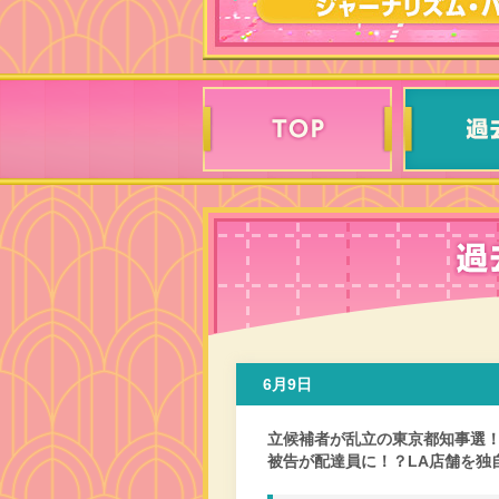
6月9日
立候補者が乱立の東京都知事選
被告が配達員に！？LA店舗を独