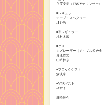
良原安美（TBSアナウンサー）
■レギュラー
デーブ・スペクター
細野敦
■準レギュラー
杉村太蔵
■ゲスト
カズレーザー（メイプル超合金
堀江貴文
山崎怜奈
■ブロックゲスト
湯浅卓
■VTRゲスト
やす子
・
箕輪厚介
・