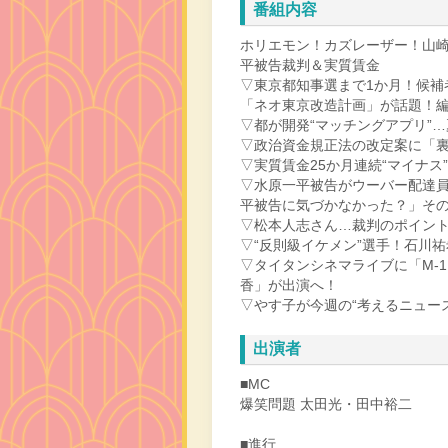
番組内容
ホリエモン！カズレーザー！山
平被告裁判＆実質賃金
▽東京都知事選まで1か月！候補
「ネオ東京改造計画」が話題！
▽都が開発“マッチングアプリ”
▽政治資金規正法の改定案に「
▽実質賃金25か月連続“マイナス”
▽水原一平被告がウーバー配達
平被告に気づかなかった？」そ
▽松本人志さん…裁判のポイン
▽“反則級イケメン”選手！石川
▽タイタンシネマライブに「M-1
香」が出演へ！
▽やす子が今週の“考えるニュー
出演者
■MC
爆笑問題 太田光・田中裕二
■進行