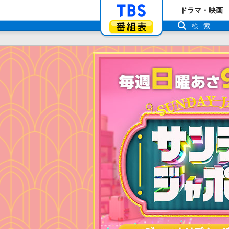
「TBSテレビ」ト
ドラマ・映画
番組表
検索