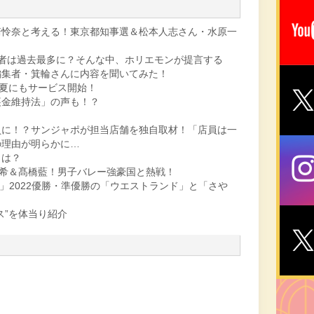
崎怜奈と考える！東京都知事選＆松本人志さん・水原一
者は過去最多に？そんな中、ホリエモンが提言する
編集者・箕輪さんに内容を聞いてみた！
…夏にもサービス開始！
裏金維持法」の声も！？
員に！？サンジャポが担当店舗を独自取材！「店員は一
の理由が明らかに…
トは？
祐希＆髙橋藍！男子バレー強豪国と熱戦！
」2022優勝・準優勝の「ウエストランド」と「さや
ス”を体当り紹介