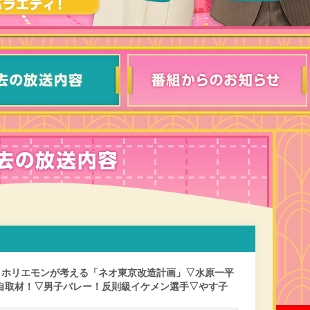
！ホリエモンが考える「ネオ東京改造計画」▽水原一平
自取材！▽男子バレー！反則級イケメン選手▽やす子