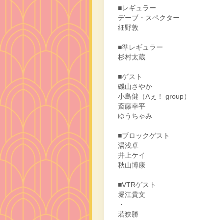
■レギュラー
デーブ・スペクター
細野敦
■準レギュラー
杉村太蔵
■ゲスト
磯山さやか
小島健（Aぇ！ group）
斎藤幸平
ゆうちゃみ
■ブロックゲスト
湯浅卓
井上ケイ
秋山博康
■VTRゲスト
堀江貴文
・
若狭勝