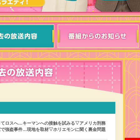
ってロスへ…キーマンへの接触を試みる▽アメリカ刑務
家で強盗事件…現地を取材▽ホリエモンに聞く裏金問題