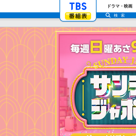
「TBSテレビ」ト
ドラマ・映画
番組表
検索