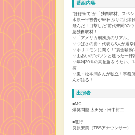
番組内容
”ほぼ全て”が「独自取材」スペ
水原一平被告が56日ぶりに記者
飛んだ！目撃した“前代未聞”の
急独自取材！
▽「アメリカ刑務所のリアル」…
▽つばさの党・代表ら3人が選挙
▽ホリエモンに聞く！“裏金騒動
▽山あいの“ポツンと建った一軒
▽年利20％の高配当をうたい、1
捕
▽嵐・松本潤さんが独立！事務所の
んが語る！
出演者
■MC
爆笑問題 太田光・田中裕二
■進行
良原安美（TBSアナウンサー）