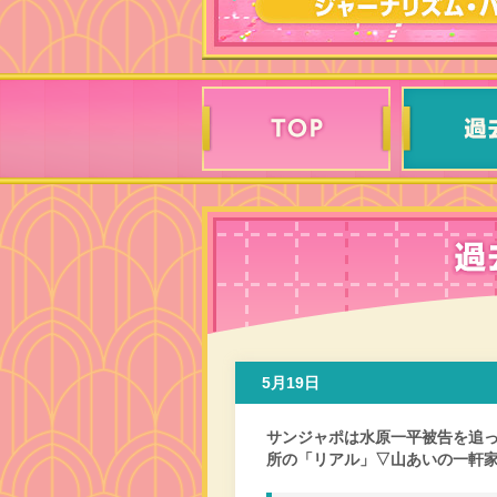
5月19日
サンジャポは水原一平被告を追
所の「リアル」▽山あいの一軒