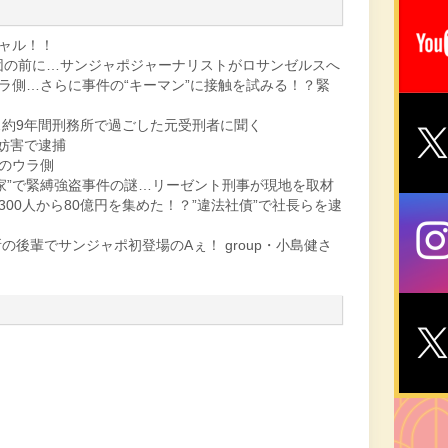
シャル！！
団の前に…サンジャポジャーナリストがロサンゼルスへ
ウラ側…さらに事件の“キーマン”に接触を試みる！？緊
約9年間刑務所で過ごした元受刑者に聞く
妨害で逮捕
”のウラ側
家”で緊縛強盗事件の謎…リーゼント刑事が現地を取材
300人から80億円を集めた！？”違法社債”で社長らを逮
後輩でサンジャポ初登場のAぇ！ group・小島健さ