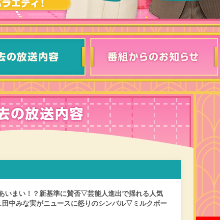
あいまい！？新基準に賛否▽芸能人進出で揺れる人気
…田中みな実がニュースに怒りのシンバル▽ミルクボー