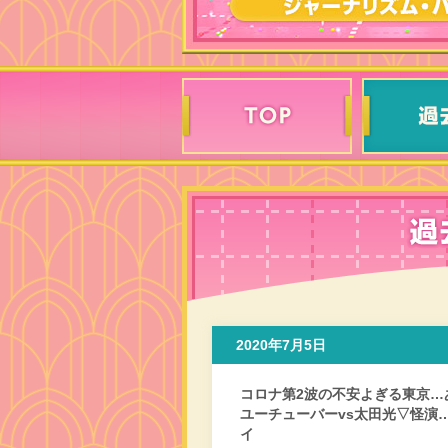
2020年7月5日
コロナ第2波の不安よぎる東京…
ユーチューバーvs太田光▽怪演
イ