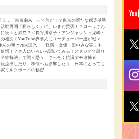
人超え…「東京由来」って何だ！？東京の新たな感染基準
ん活動再開「私らしく」に、いまだ賛否！？ローラさん
なに続々と独立？▽長谷川京子・アンジャッシュ児嶋・
相次ぐYouTube界参入にユーチューバー達が戦々
ァンゆんの嘆きvs太田光！「怪演」女優・田中みな実…も
ラ倍増！？本人にいろいろ聞いてみる！スタジオで怒り
安全維持法」で戦々恐々…さっそく抗議デモ逮捕者
情報流出したり、株価へも影響したり…日本にとっても
妻家ミルクボーイの秘密