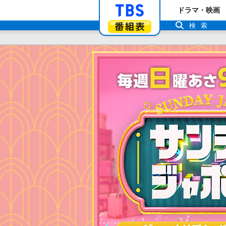
「TBSテレビ」ト
ドラマ・映画
番組表
検索