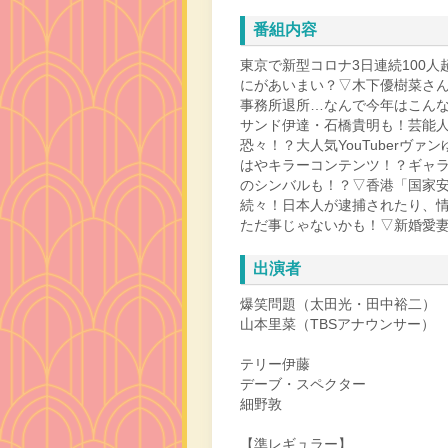
番組内容
東京で新型コロナ3日連続100
にがあいまい？▽木下優樹菜さ
事務所退所…なんで今年はこん
サンド伊達・石橋貴明も！芸能人の
恐々！？大人気YouTuberヴ
はやキラーコンテンツ！？ギャ
のシンバルも！？▽香港「国家
続々！日本人が逮捕されたり、
ただ事じゃないかも！▽新婚愛
出演者
爆笑問題（太田光・田中裕二）
山本里菜（TBSアナウンサー）
テリー伊藤
デーブ・スペクター
細野敦
【準レギュラー】