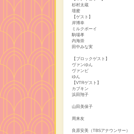
杉村太蔵
壇蜜
【ゲスト】
岸博幸
ミルクボーイ
駒場孝
内海崇
田中みな実
【ブロックゲスト】
ヴァンゆん
ヴァンビ
ゆん
【VTRゲスト】
カブキン
浜田翔子
山田美保子
周来友
良原安美（TBSアナウンサー）