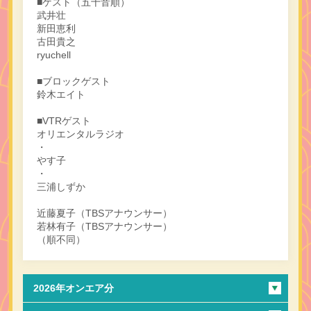
■ゲスト（五十音順）
武井壮
新田恵利
古田貴之
ryuchell
■ブロックゲスト
鈴木エイト
■VTRゲスト
オリエンタルラジオ
・
やす子
・
三浦しずか
近藤夏子（TBSアナウンサー）
若林有子（TBSアナウンサー）
（順不同）
2026年オンエア分