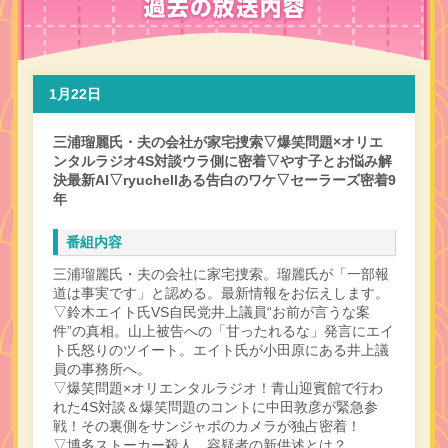
1月22日
三浦瑠麗氏・夫の会社が家宅捜索▽爆笑問題×オリエ
ンタルラジオ4S対談ウラ側に密着▽やす子とお悩み解
決最新AI▽ryuchellある告白のワケ▽セーラーズ密着9
年
番組内容
三浦瑠麗氏・夫の会社に家宅捜索。瑠麗氏が「一部報
道は事実です」と認める。最新情報をお伝えします。
▽鈴木エイト氏VS自民党井上議員“お前が言うな案
件”の真相。山上被告への「甘ったれるな」発言にエイ
ト氏怒りのツイート。エイト氏が小田原にある井上議
員の事務所へ。
▽爆笑問題×オリエンタルラジオ！青山迎賓館で行わ
れた4S対談＆爆笑問題のコントに中田敦彦が緊急参
戦！その裏側をサンジャポのカメラが独占密着！
▽博多ストーカー殺人。容疑者の新供述とは？