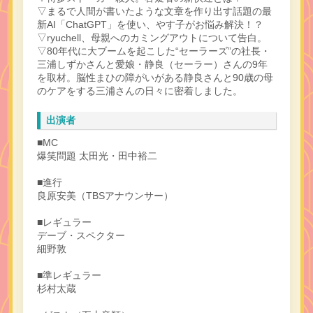
▽まるで人間が書いたような文章を作り出す話題の最
新AI「ChatGPT」を使い、やす子がお悩み解決！？
▽ryuchell、母親へのカミングアウトについて告白。
▽80年代に大ブームを起こした“セーラーズ”の社長・
三浦しずかさんと愛娘・静良（セーラー）さんの9年
を取材。脳性まひの障がいがある静良さんと90歳の母
のケアをする三浦さんの日々に密着しました。
出演者
■MC
爆笑問題 太田光・田中裕二
■進行
良原安美（TBSアナウンサー）
■レギュラー
デーブ・スペクター
細野敦
■準レギュラー
杉村太蔵