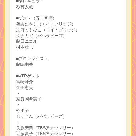
■準レギュラー
杉村太蔵
■ゲスト（五十音順）
篠栗たかし（エイトブリッジ）
別府ともひこ（エイトブリッジ）
タナカガ（パパラピーズ）
藤田ニコル
桝本壮志
■ブロックゲスト
藤嶋由香
■VTRゲスト
宮崎謙介
金子恵美
・
奈良岡希実子
・
やす子
じんじん（パパラピーズ）
・
良原安美（TBSアナウンサー）
近藤夏子（TBSアナウンサー）