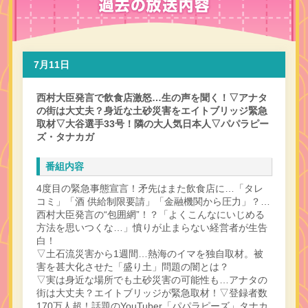
7月11日
西村大臣発言で飲食店激怒…生の声を聞く！▽アナタ
の街は大丈夫？身近な土砂災害をエイトブリッジ緊急
取材▽大谷選手33号！隣の大人気日本人▽パパラピー
ズ・タナカガ
番組内容
4度目の緊急事態宣言！矛先はまた飲食店に…「タレ
コミ」「酒 供給制限要請」「金融機関から圧力」？…
西村大臣発言の“包囲網”！？「よくこんなにいじめる
方法を思いつくな…」憤りが止まらない経営者が生告
白！
▽土石流災害から1週間…熱海のイマを独自取材。被
害を甚大化させた「盛り土」問題の闇とは？
▽実は身近な場所でも土砂災害の可能性も…アナタの
街は大丈夫？エイトブリッジが緊急取材！▽登録者数
170万人超！話題のYouTuber「パパラピーズ」タナカ