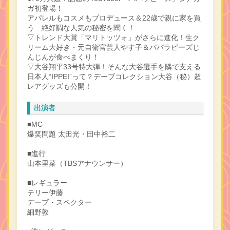
ガ初登場！
アパレルもコスメもプロデュース＆22歳で親に家を買
う…絶好調な人気の秘密を聞く！
▽トレンド大賞「マリトッツォ」がさらに進化！生ク
リーム大好き・元自衛官芸人やす子＆パパラピーズじ
んじんが食べまくり！
▽大谷翔平33号特大弾！そんな大谷選手を隣で支える
日本人“IPPEI”って？デーブコレクション大谷（秘）超
レアグッズも公開！
出演者
■MC
爆笑問題 太田光・田中裕二
■進行
山本里菜（TBSアナウンサー）
■レギュラー
テリー伊藤
デーブ・スペクター
細野敦