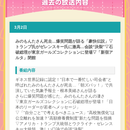
3月2日
みのもんたさん死去…爆笑問題が語る「豪快伝説」▽
トランプ氏がゼレンスキー氏に激高…会談“決裂”▽石
破総理が東京ガールズコレクションに登場▽「新宿ア
ルタ」閉館
番組内容
ギネス世界記録に認定！”日本で一番忙しい司会者”と
呼ばれたみのもんたさんが死去…「朝ズバッ！」で共
演していた気象予報士・根本美緒さんが語る
さらに爆笑問題が感じた、みのもんたさんの凄さ
▽東京ガールズコレクションに石破総理が登場！「日
本のリーダーが若者へメッセージ」
▽「“自分ごと”で考えるべきニュース」“高校無償化”は
公立離れを加速？“高額療養費制度”新たな問題を指摘
▽アメリカ・トランプ大統領とウクライナ・ゼレンス
キー大統領…激しい口論で会談“決裂”