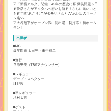
▽「新宿アルタ」閉館…45年の歴史に幕 爆笑問題＆田
原俊彦さんがアルタへの想いを語る！さらに元いいと
も青年隊“あさりど”がタモリさんとの”思い出のラーメ
ン店”へ
▽大谷翔平がオープン戦に初出場！初打席！初ホーム
ラン！
出演者
■MC
爆笑問題 太田光・田中裕二
■進行
良原安美（TBSアナウンサー）
■レギュラー
デーブ・スペクター
細野敦
■準レギュラー
杉村太蔵
■ゲスト