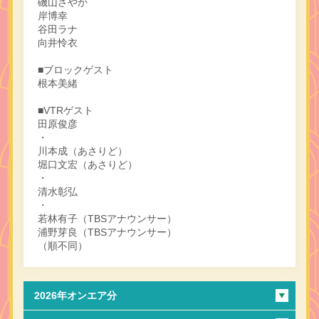
磯山さやか
岸博幸
谷田ラナ
向井怜衣
■ブロックゲスト
根本美緒
■VTRゲスト
田原俊彦
・
川本成（あさりど）
堀口文宏（あさりど）
・
清水彰弘
・
若林有子（TBSアナウンサー）
浦野芽良（TBSアナウンサー）
（順不同）
2026年オンエア分