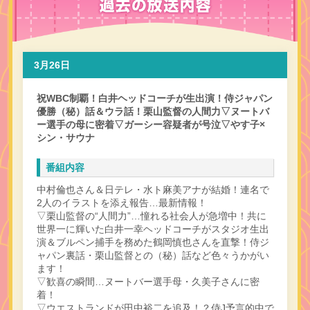
3月26日
祝WBC制覇！白井ヘッドコーチが生出演！侍ジャパン
優勝（秘）話＆ウラ話！栗山監督の人間力▽ヌートバ
ー選手の母に密着▽ガーシー容疑者が号泣▽やす子×
シン・サウナ
番組内容
中村倫也さん＆日テレ・水ト麻美アナが結婚！連名で
2人のイラストを添え報告…最新情報！
▽栗山監督の“人間力”…憧れる社会人が急増中！共に
世界一に輝いた白井一幸ヘッドコーチがスタジオ生出
演＆ブルペン捕手を務めた鶴岡慎也さんを直撃！侍ジ
ャパン裏話・栗山監督との（秘）話など色々うかがい
ます！
▽歓喜の瞬間…ヌートバー選手母・久美子さんに密
着！
▽ウエストランドが田中裕二を追及！？侍J予言的中で