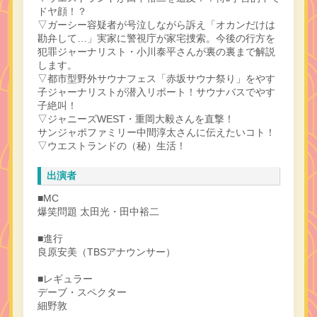
ドヤ顔！？
▽ガーシー容疑者が号泣しながら訴え「オカンだけは
勘弁して…」実家に警視庁が家宅捜索。今後の行方を
犯罪ジャーナリスト・小川泰平さんが裏の裏まで解説
します。
▽都市型野外サウナフェス「赤坂サウナ祭り」をやす
子ジャーナリストが潜入リポート！サウナバスでやす
子絶叫！
▽ジャニーズWEST・重岡大毅さんを直撃！
サンジャポファミリー中間淳太さんに伝えたいコト！
▽ウエストランドの（秘）生活！
出演者
■MC
爆笑問題 太田光・田中裕二
■進行
良原安美（TBSアナウンサー）
■レギュラー
デーブ・スペクター
細野敦