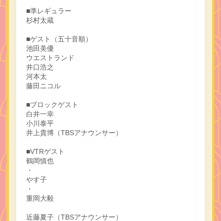
■準レギュラー
杉村太蔵
■ゲスト（五十音順）
池田美優
ウエストランド
井口浩之
河本太
藤田ニコル
■ブロックゲスト
白井一幸
小川泰平
井上貴博（TBSアナウンサー）
■VTRゲスト
鶴岡慎也
・
やす子
・
重岡大毅
近藤夏子（TBSアナウンサー）