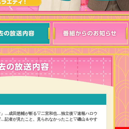
付」…成田悠輔が斬る▽二宮和也…独立後▽速報ハロウ
ザ…記者が見たこと、見られなかったこと▽磯山＆やす