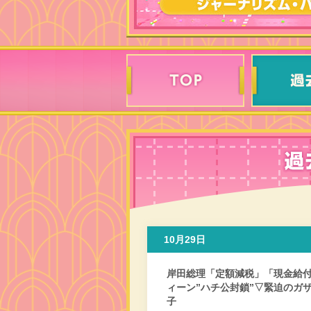
10月29日
岸田総理「定額減税」「現金給
ィーン”ハチ公封鎖”▽緊迫のガ
子