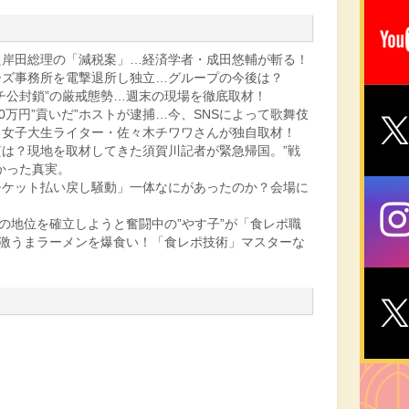
た岸田総理の「減税案」…経済学者・成田悠輔が斬る！
ーズ事務所を電撃退所し独立…グループの今後は？
チ公封鎖”の厳戒態勢…週末の現場を徹底取材！
0万円”貢いだ”ホストが逮捕…今、SNSによって歌舞伎
る女子大生ライター・佐々木チワワさんが独自取材！
は？現地を取材してきた須賀川記者が緊急帰国。”戦
かった真実。
チケット払い戻し騒動」一体なにがあったのか？会場に
”の地位を確立しようと奮闘中の”やす子”が「食レポ職
と激うまラーメンを爆食い！「食レポ技術」マスターな