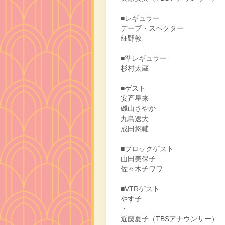
■レギュラー
デーブ・スペクター
細野敦
■準レギュラー
杉村太蔵
■ゲスト
安斉星来
磯山さやか
九島遼大
成田悠輔
■ブロックゲスト
山田美保子
佐々木チワワ
■VTRゲスト
やす子
・
近藤夏子（TBSアナウンサー）