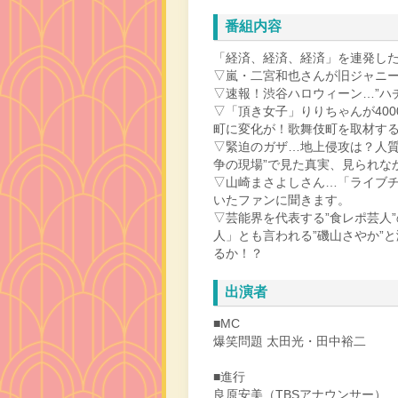
番組内容
「経済、経済、経済」を連発し
▽嵐・二宮和也さんが旧ジャニ
▽速報！渋谷ハロウィーン…”ハ
▽「頂き女子」りりちゃんが400
町に変化が！歌舞伎町を取材す
▽緊迫のガザ…地上侵攻は？人質
争の現場”で見た真実、見られな
▽山崎まさよしさん…「ライブ
いたファンに聞きます。
▽芸能界を代表する”食レポ芸人
人」とも言われる”磯山さやか”
るか！？
出演者
■MC
爆笑問題 太田光・田中裕二
■進行
良原安美（TBSアナウンサー）