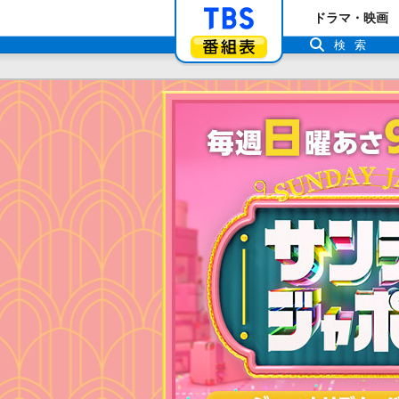
「TBSテレビ」ト
ドラマ・映画
番組表
検索