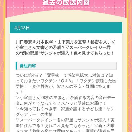
4月18日
川口春奈＆乃木坂46・山下美月を直撃！秘密を入手▽
小室圭さん文書との矛盾？▽スーパークレイジー君
の“例の部屋”サンジャポ潜入！色々見せてもらった！
番組内容
ついに第4波？「変異株」で感染急拡大…対策は？知
っておきたいワクチン「Q＆A」！ワクチン接種した医
学博士・奥仲哲弥が、皆さんの不安・疑問に答えま
す！
▽小室圭さん28枚の主張と、矛盾する内容の音声デー
タ…何がどうなってる？スパッと明確にお届け！
▽今知っておくべき事…家族介護する子ども達「ヤン
グケアラー」の実情
▽スーパークレイジー君の部屋にサンジャポ潜入！実
際に住んでる？あれこれ見せてもらった！▽新・火曜
ドラマ「着飾る恋には理由があって」豪華出演者を元