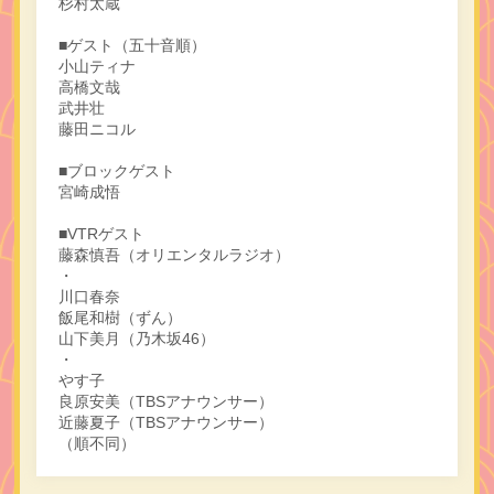
杉村太蔵
■ゲスト（五十音順）
小山ティナ
高橋文哉
武井壮
藤田ニコル
■ブロックゲスト
宮崎成悟
■VTRゲスト
藤森慎吾（オリエンタルラジオ）
・
川口春奈
飯尾和樹（ずん）
山下美月（乃木坂46）
・
やす子
良原安美（TBSアナウンサー）
近藤夏子（TBSアナウンサー）
（順不同）