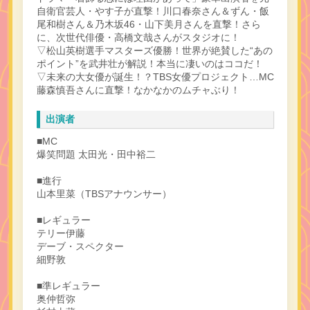
自衛官芸人・やす子が直撃！川口春奈さん＆ずん・飯
尾和樹さん＆乃木坂46・山下美月さんを直撃！さら
に、次世代俳優・高橋文哉さんがスタジオに！
▽松山英樹選手マスターズ優勝！世界が絶賛した“あの
ポイント”を武井壮が解説！本当に凄いのはココだ！
▽未来の大女優が誕生！？TBS女優プロジェクト…MC
藤森慎吾さんに直撃！なかなかのムチャぶり！
出演者
■MC
爆笑問題 太田光・田中裕二
■進行
山本里菜（TBSアナウンサー）
■レギュラー
テリー伊藤
デーブ・スペクター
細野敦
■準レギュラー
奥仲哲弥