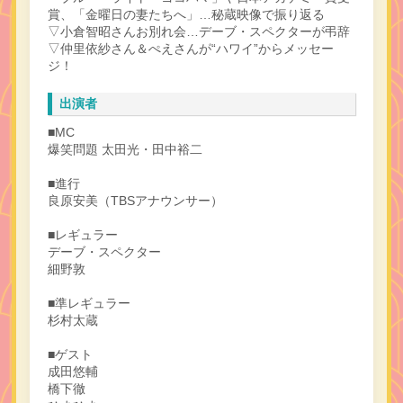
賞、「金曜日の妻たちへ」…秘蔵映像で振り返る
▽小倉智昭さんお別れ会…デーブ・スペクターが弔辞
▽仲里依紗さん＆ぺえさんが“ハワイ”からメッセー
ジ！
出演者
■MC
爆笑問題 太田光・田中裕二
■進行
良原安美（TBSアナウンサー）
■レギュラー
デーブ・スペクター
細野敦
■準レギュラー
杉村太蔵
■ゲスト
成田悠輔
橋下徹