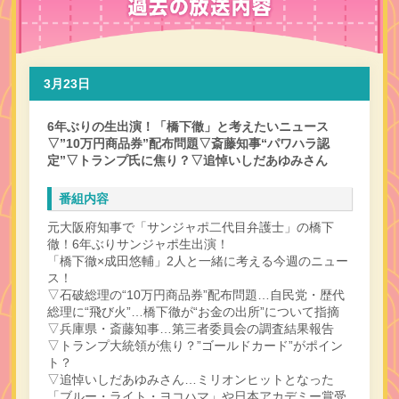
3月23日
6年ぶりの生出演！「橋下徹」と考えたいニュース
▽”10万円商品券”配布問題▽斎藤知事“パワハラ認
定”▽トランプ氏に焦り？▽追悼いしだあゆみさん
番組内容
元大阪府知事で「サンジャポ二代目弁護士」の橋下
徹！6年ぶりサンジャポ生出演！
「橋下徹×成田悠輔」2人と一緒に考える今週のニュー
ス！
▽石破総理の“10万円商品券”配布問題…自民党・歴代
総理に“飛び火”…橋下徹が“お金の出所”について指摘
▽兵庫県・斎藤知事…第三者委員会の調査結果報告
▽トランプ大統領が焦り？”ゴールドカード”がポイン
ト？
▽追悼いしだあゆみさん…ミリオンヒットとなった
「ブルー・ライト・ヨコハマ」や日本アカデミー賞受