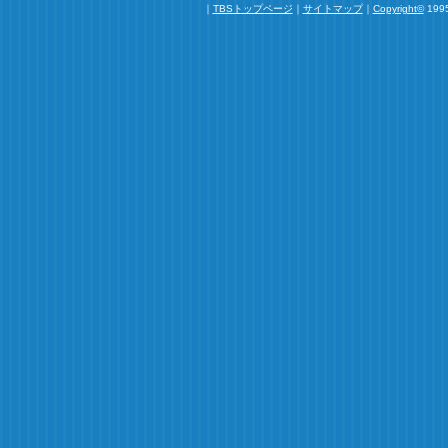
｜
TBSトップページ
｜
サイトマップ
｜
Copyright
©
1995
大好きでした
スタッフ＆キャストに皆さん、お疲れ様でした。
「おひとりさま」大好きでした。
最近のヒットドラマにありがちな血生臭さやショッキ
うなイケメンいっぱい・・・。
そんな要素は一切無い、見ていて暖かい気持ちになれ
た。
ふと気付くと何かにやけながら見てる自分がいて、そ
かったですが。(笑)
里美と真一の会話のシーンが特に好きで、里美に叱ら
ッと反論するパターンがツボでした。
こんな風に自然な台詞のやり取りで楽しませてくれる
ですよね。
台詞の中にもありましたが、本当に「いいコンビ」！
またこの名コンビに会えることを祈っています。