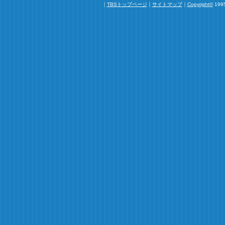
｜
TBSトップページ
｜
サイトマップ
｜
Copyright
©
1995
いました。
里美さんと真一君のやりとりがよくてあっという間の
もっと観たいしこの後がどうなるのか気になるので是
パート２を期待しています＾＾その時は里美さんが真
ンが観たいです。
皆さんお疲れ様でした。楽しいドラマをありがとう。
2009.12
橘くん～
橘くんかっこよかったです！！！特に昨日は！！
また２だんとかやるんでしょうかね？
お疲れ様でした＾＾