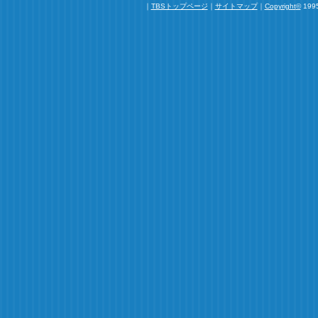
｜
TBSトップページ
｜
サイトマップ
｜
Copyright
©
1995
全部ちゃんと見ました。とても面白かったです。最終
てしまいました。
高校の分校か姉妹校が出来て、神坂先生が移動になる
こで校長になる。
最終回で、結婚式まで行ってしまう。
観月ありささんと、小池徹平君のコメディーだから、
じゃないかと、
勝手に思っていました。
「何年かかるか解らない」それはないでしょう。
３３才をあまり待たせないでーーーー。
アラフ
2009.12
続編希望です！！