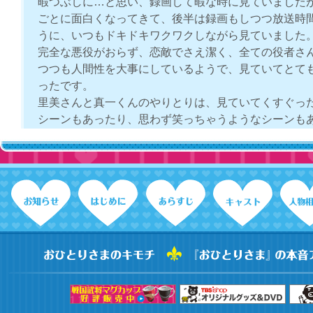
暇つぶしに…と思い、録画して暇な時に見ていました
ごとに面白くなってきて、後半は録画もしつつ放送時
うに、いつもドキドキワクワクしながら見ていました
完全な悪役がおらず、恋敵でさえ潔く、全ての役者さ
つつも人間性を大事にしているようで、見ていてとて
ったです。
里美さんと真一くんのやりとりは、見ていてくすぐっ
シーンもあったり、思わず笑っちゃうようなシーンも
ずグッとくるようなシーンもあり…ずっとずっと2人
りました。
過去に見たドラマの中で1番好きなドラマになりました
私も皆さんと同じように続編を希望します！！
どうか、どうか、同じキャストでパート２などがあり
あ
2009.12
３３才をあまり待たせないで。