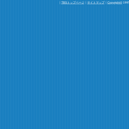
｜
TBSトップページ
｜
サイトマップ
｜
Copyright
©
1995
るし。
母親を知らずに育った神坂先生が真実を知ったら・・
なります。
幸せになってほしいな。
2009.12
続編希望！！
とってもよかったです！
二人のあま～い生活をもっとみていたかったです！
徹平くんの良さが１００%出ていたドラマでした！！
ぜひ続編をつくってください！！
ひ
2009.12