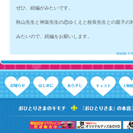
ぜひ、続編がみたいです。
秋山先生と神坂先生の恋ゆくえと校長先生との親子の
みたいので、続編をお願いします。
2009.12
結婚式に至るまでの続編希望！！
このままだと尻切れトンボのようで淋しいです。是非
至るまでのロマンチックな続編をお願いします！！続
「里美」「真一」と呼び合っていてほしいです。
キスシーンでは、真一が背伸びをしていたせいでかす
ユラ揺れていて微笑ましかったです。小池さんがあり
ょっぴり反応（？）していたのは素でしょうか（笑）