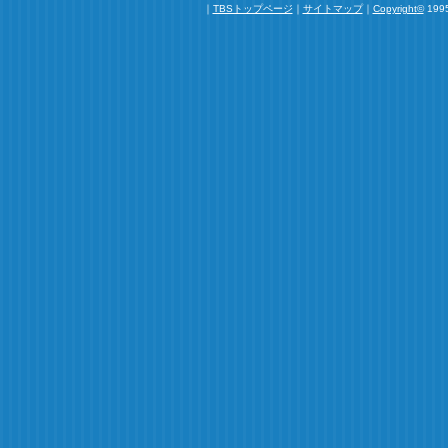
｜
TBSトップページ
｜
サイトマップ
｜
Copyright
©
1995
ブラブな絡みが少なくて物足りなかったので、続編で
真一のワイルドな「男」の部分を前に出し、もっとド
をお願いします！
とろ
2009.12
まだまだ余韻に浸ってます！
スタッフ＆キャストの皆様、ファンの皆様、お疲れ様
最後には登場人物全員が大好きになるような終わり方
ッピーエンドだったな～。ありがとうございました。
今も幸せな気分です。
「仕事って、誰かのためって考えた方が意味があるん
ずーっと前の里美の言葉、真一の単身赴任（？）を見
た。