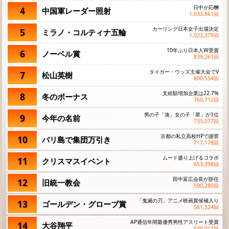
日中が応酬
4
中国軍レーダー照射
1,033,861
回
カーリング日本女子出場決定
5
ミラノ・コルティナ五輪
1,023,379
回
10年ぶり日本人W受賞
6
ノーベル賞
839,261
回
タイガー・ウッズ主催大会でV
7
松山英樹
800,554
回
支給額増加企業は22.7%
8
冬のボーナス
760,712
回
男の子「湊」女の子「翠」が1位
9
今年の名前
733,077
回
京都の私立高校HPで謝罪
10
バリ島で集団万引き
717,178
回
ムード盛り上げるコラボ
11
クリスマスイベント
653,398
回
田中富広会長が辞任
12
旧統一教会
590,280
回
「鬼滅の刃」アニメ映画賞候補入り
13
ゴールデン・グローブ賞
561,524
回
AP通信年間最優秀男性アスリート受賞
14
大谷翔平
540,011
回