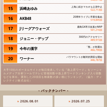
上海に続きマカオも公演中止
15
浜崎あゆみ
522,713
回
20周年ライブに卒業生集結
16
AKB48
519,845
回
鹿島GK早川友基がMVP
17
Jリーグアウォーズ
501,216
回
300円のアクセサリー
18
ジョニー・デップ
489,915
回
「熊」が初選出
19
今年の漢字
466,790
回
パラマウントが敵対的買収を開始
20
ワーナー
446,787
回
大手10社のポータルサイトが毎日発表している『急上昇ワード』をソーシャ
ルメディア分析ツールでテレビ登場回数や急上昇ワードランキング入り回数
などを算出。選別した20項目を検索数の多い順にランキング。（協力：ディ
レクテイジ株式会社）
- バックナンバー -
»
2026.08.01
»
2026.07.25