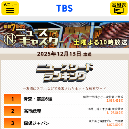
「TBSテレビ」トップペー
サイドメニュー
2025年12月13日
放送
一週間にスマホなどで検索されたホットな検索ワード
積雪で倒壊など二次被害に警戒
1
青森・震度6強
3,081,458
回
18兆円補正予算案 衆院通過
2
高市総理
1,107,869
回
欧州組が劇的プレーで躍動
3
森保ジャパン
1,072,809
回