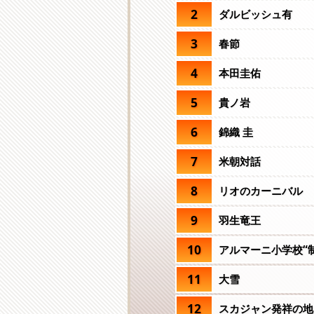
2
ダルビッシュ有
3
春節
4
本田圭佑
5
貴ノ岩
6
錦織 圭
7
米朝対話
8
リオのカーニバル
9
羽生竜王
10
アルマーニ小学校“
11
大雪
12
スカジャン発祥の地