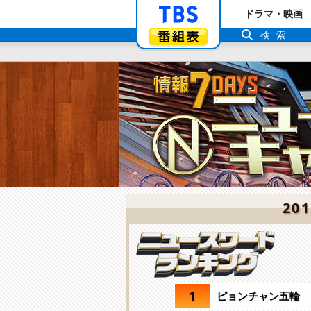
「TBSテレビ」ト
ドラマ・映画
番組表
検索
20
1
ピョンチャン五輪