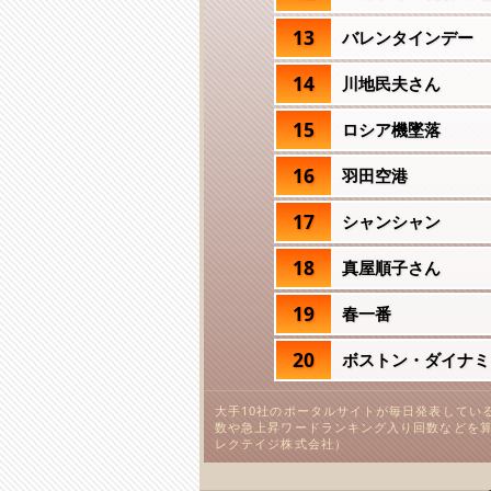
13
バレンタインデー
14
川地民夫さん
15
ロシア機墜落
16
羽田空港
17
シャンシャン
18
真屋順子さん
19
春一番
20
ボストン・ダイナミ
大手10社のポータルサイトが毎日発表してい
数や急上昇ワードランキング入り回数などを算
レクテイジ株式会社）