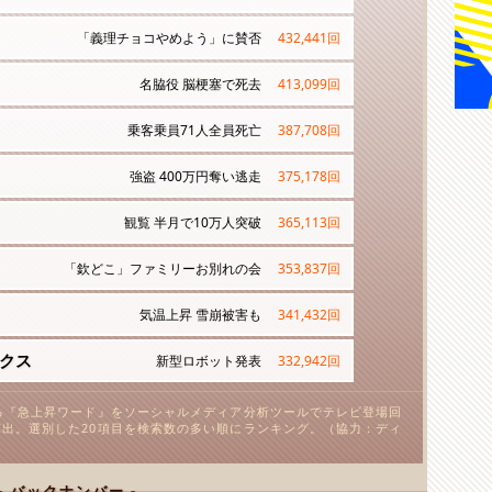
「義理チョコやめよう」に賛否
432,441
回
名脇役 脳梗塞で死去
413,099
回
乗客乗員71人全員死亡
387,708
回
強盗 400万円奪い逃走
375,178
回
観覧 半月で10万人突破
365,113
回
「欽どこ」ファミリーお別れの会
353,837
回
気温上昇 雪崩被害も
341,432
回
クス
新型ロボット発表
332,942
回
る『急上昇ワード』をソーシャルメディア分析ツールでテレビ登場回
出。選別した20項目を検索数の多い順にランキング。（協力：ディ
- バックナンバー -