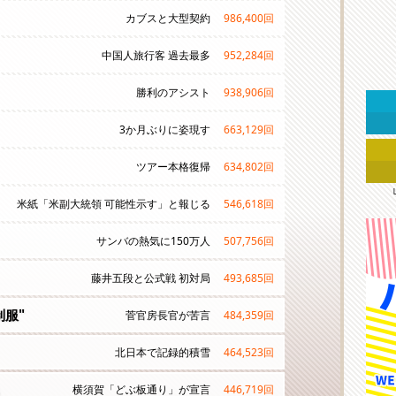
カブスと大型契約
986,400
回
中国人旅行客 過去最多
952,284
回
勝利のアシスト
938,906
回
3か月ぶりに姿現す
663,129
回
ツアー本格復帰
634,802
回
米紙「米副大統領 可能性示す」と報じる
546,618
回
サンバの熱気に150万人
507,756
回
藤井五段と公式戦 初対局
493,685
回
制服"
菅官房長官が苦言
484,359
回
北日本で記録的積雪
464,523
回
横須賀「どぶ板通り」が宣言
446,719
回