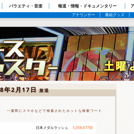
ップページ
バラエティ・音楽
報道・情報・ドキュメンタリー
アナウンサー
番組グッズ
18年2月17日
放送
一週間にスマホなどで検索されたホットな検索ワード
日本メダルラッシュ
5,058,677
回