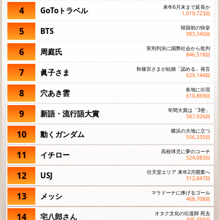
来年6月末まで延長か
4
GoToトラベル
1,019,723
回
韓国初の快挙
5
BTS
983,340
回
実刑判決に国際社会から批判
6
周庭氏
846,518
回
秋篠宮さまが結婚「認める」発言
7
眞子さま
629,144
回
各地に出現
8
穴あき雲
610,869
回
年間大賞は「3密」
9
新語・流行語大賞
587,926
回
横浜の大地に立つ
10
動くガンダム
556,335
回
高校球児に夢のコーチ
11
イチロー
524,083
回
任天堂エリア 来年2月開業へ
12
USJ
512,847
回
マラドーナに捧げるゴール
13
メッシ
468,708
回
オタク文化の伝道師 死去
14
宅八郎さん
445,456
回