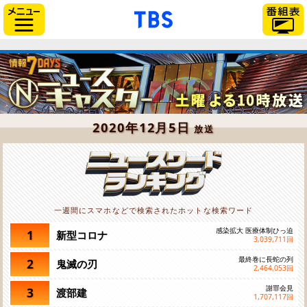
「TBSテレビ」トップペー
サイドメニュー
2020年12月5日
放送
一週間にスマホなどで検索されたホットな検索ワード
感染拡大 医療体制ひっ迫
1
新型コロナ
3,039,711
回
最終巻に長蛇の列
2
鬼滅の刃
2,464,053
回
謝罪会見
3
渡部建
1,707,117
回