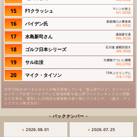
マシンが炎上
15
F1クラッシュ
431,583
回
新政権の人事発表
16
バイデン氏
421,935
回
漫画家引退
17
水島新司さん
406,292
回
石川遼 連覇目指す
18
ゴルフ日本シリーズ
389,783
回
大捕物でついに捕獲
19
サル出没
342,229
回
15年ぶりリングに
20
マイク・タイソン
318,117
回
大手10社のポータルサイトが毎日発表している『急上昇ワード』をソーシャ
ルメディア分析ツールでテレビ登場回数や急上昇ワードランキング入り回数
などを算出。選別した20項目を検索数の多い順にランキング。（協力：ディ
レクテイジ株式会社）
- バックナンバー -
»
2026.08.01
»
2026.07.25