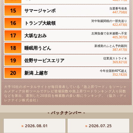
当選番号発表
15
サマージャンボ
447,758
回
対中制裁関税の一部先送り
16
トランプ大統領
422,473
回
左脚負傷で全米連覇へ不安
17
大坂なおみ
405,307
回
新感覚のふとん予約殺到
18
睡眠用うどん
387,417
回
従業員ストライキ
19
佐野サービスエリア
369,821
回
今年全国初40℃超え
20
新潟 上越市
352,182
回
大手10社のポータルサイトが毎日発表している『急上昇ワード』をソーシャ
ルメディア分析ツールでテレビ登場回数や急上昇ワードランキング入り回数
などを算出。選別した20項目を検索数の多い順にランキング。（協力：ディ
レクテイジ株式会社）
- バックナンバー -
»
2026.08.01
»
2026.07.25