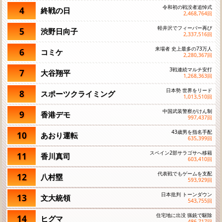
令和初の戦没者追悼式
4
終戦の日
2,468,764
回
軽井沢でフィーバー再び
5
渋野日向子
2,337,516
回
来場者 史上最多の73万人
6
コミケ
2,280,367
回
3戦連続マルチ安打
7
大谷翔平
1,268,363
回
日本勢 世界をリード
8
スポーツクライミング
1,013,510
回
中国武装警察がけん制
9
香港デモ
997,437
回
43歳男を指名手配
10
あおり運転
635,399
回
スペイン2部サラゴサへ移籍
11
香川真司
603,410
回
代表戦でもゲームを支配
12
八村塁
593,929
回
日本批判 トーンダウン
13
文大統領
543,755
回
住宅地に出没 猟銃で駆除
14
ヒグマ
486,717
回