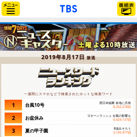
「TBSテレビ」トップペー
サイドメニュー
2019年8月17日
放送
一週間にスマホなどで検索されたホットな検索ワード
西日本縦断 各地に爪痕
1
台風10号
8,202,278
回
Uターンラッシュ 台風の影響も
2
お盆休み
6,424,137
回
8強出そろう
3
夏の甲子園
3,145,477
回