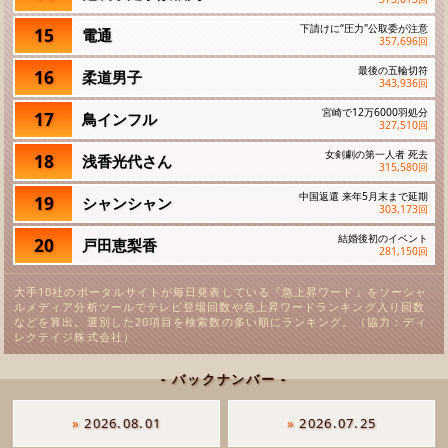
下請けに“圧力"公取委が注意
15
電通
357,696
回
最後の五輪切符
16
柔道男子
343,936
回
宮崎で12万6000羽処分
17
鳥インフル
327,510
回
女剣劇の第一人者 死去
18
浅香光代さん
315,580
回
中国返還 来年5月末まで延期
19
シャンシャン
303,173
回
結婚後初のイベント
20
戸田恵梨香
281,150
回
大手10社のポータルサイトが毎日発表している『急上昇ワード』をソーシャ
ルメディア分析ツールでテレビ登場回数や急上昇ワードランキング入り回数
などを算出。選別した20項目を検索数の多い順にランキング。（協力：ディ
レクテイジ株式会社）
- バックナンバー -
»
2026.08.01
»
2026.07.25