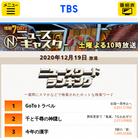
「TBSテレビ」トップペー
サイドメニュー
2020年12月19日
放送
一週間にスマホなどで検索されたホットな検索ワード
全国一斉停止へ
1
GoToトラベル
4,837,518
回
興収更新で『鬼滅』1位おあずけ
2
千と千尋の神隠し
2,013,098
回
3密の「密」
3
今年の漢字
1,445,658
回