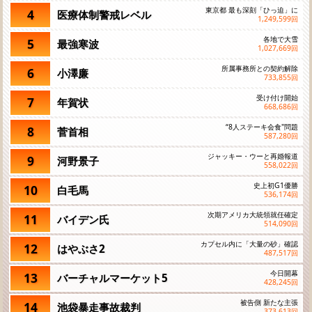
東京都 最も深刻「ひっ迫」に
4
医療体制警戒レベル
1,249,599
回
各地で大雪
5
最強寒波
1,027,669
回
所属事務所との契約解除
6
小澤廉
733,855
回
受け付け開始
7
年賀状
668,686
回
“8人ステーキ会食"問題
8
菅首相
587,280
回
ジャッキー・ウーと再婚報道
9
河野景子
558,022
回
史上初G1優勝
10
白毛馬
536,174
回
次期アメリカ大統領就任確定
11
バイデン氏
514,090
回
カプセル内に「大量の砂」確認
12
はやぶさ2
487,517
回
今日開幕
13
バーチャルマーケット5
428,245
回
被告側 新たな主張
14
池袋暴走事故裁判
373,613
回