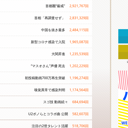
首都圏“厳戒"
2,921,767
回
首相「再調査せず」
2,831,329
回
中国を抜き最多
2,484,115
回
新型コロナ感染で入院
1,965,087
回
大関昇進
1,235,539
回
“マスオさん"声優 死去
1,202,229
回
初投稿動画700万再生突破
1,196,274
回
嗅覚異常で感染判明
1,174,564
回
スゴ技 動画続々
684,694
回
U2ボノらとコラボ曲 公開
582,607
回
注目の2世タレント活躍
518,706
回