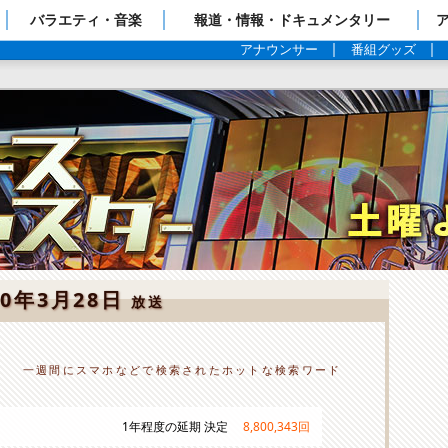
ップページ
バラエティ・音楽
報道・情報・ドキュメンタリー
アナウンサー
番組グッズ
20年3月28日
放送
一週間にスマホなどで検索されたホットな検索ワード
1年程度の延期 決定
8,800,343
回