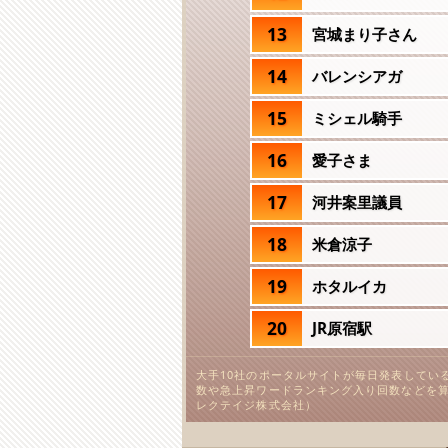
13
宮城まり子さん
14
バレンシアガ
15
ミシェル騎手
16
愛子さま
17
河井案里議員
18
米倉涼子
19
ホタルイカ
20
JR原宿駅
大手10社のポータルサイトが毎日発表してい
数や急上昇ワードランキング入り回数などを算
レクテイジ株式会社）