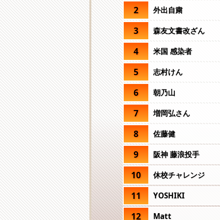
2
外出自粛
3
森友文書改ざん
4
米国 感染者
5
志村けん
6
朝乃山
7
増岡弘さん
8
佐藤健
9
阪神 藤浪投手
10
休校チャレンジ
11
YOSHIKI
12
Matt