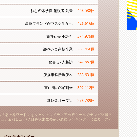
ねむの木学園 創設者 死去
468,588
回
高級ブランドがマスク生産へ
426,616
回
免許延長 不許可
371,979
回
健やかに 高校卒業
363,460
回
秘書ら2人起訴
347,653
回
所属事務所退所へ
333,631
回
富山湾の“旬"到来
302,112
回
新駅舎オープン
278,789
回
る『急上昇ワード』をソーシャルメディア分析ツールでテレビ登場回
出。選別した20項目を検索数の多い順にランキング。（協力：ディ
- バックナンバー -