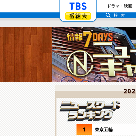
「TBSテレビ」ト
ドラマ・映画
番組表
検索
20
1
東京五輪