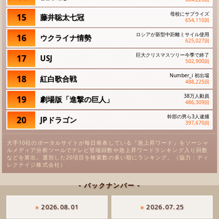
母校にサプライズ
15
藤井聡太七冠
654,110
回
ロシアが新型中距離ミサイル使用
16
ウクライナ情勢
625,027
回
巨大クリスマスツリー今季で終了
17
USJ
502,900
回
Number_i 初出場
18
紅白歌合戦
488,225
回
38万人動員
19
劇場版「進撃の巨人」
486,309
回
幹部の男ら3人逮捕
20
JPドラゴン
397,670
回
大手10社のポータルサイトが毎日発表している『急上昇ワード』をソーシャ
ルメディア分析ツールでテレビ登場回数や急上昇ワードランキング入り回数
などを算出。選別した20項目を検索数の多い順にランキング。（協力：ディ
レクテイジ株式会社）
- バックナンバー -
»
2026.08.01
»
2026.07.25