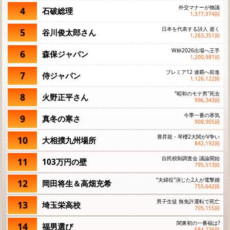
外交マナーが物議
4
石破総理
1,377,974
回
日本を代表する詩人 逝く
5
谷川俊太郎さん
1,263,351
回
W杯2026出場へ王手
6
森保ジャパン
1,200,981
回
プレミア12 連覇へ前進
7
侍ジャパン
1,126,122
回
“昭和のモテ男"死去
8
火野正平さん
996,343
回
今季一番の寒気
9
真冬の寒さ
908,905
回
豊昇龍・琴櫻2大関がV争い
10
大相撲九州場所
842,192
回
自民税制調査会 議論開始
11
103万円の壁
795,513
回
“夫婦役"演じた2人が電撃婚
12
岡田将生＆高畑充希
755,642
回
男子生徒 無免許運転で死亡
13
埼玉栄高校
705,155
回
関東初の一番福は?
14
福男選び
684,226
回