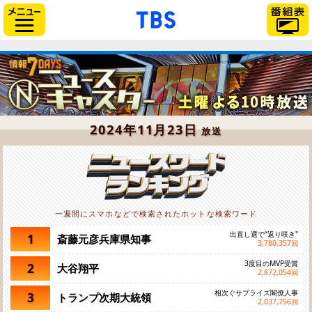
「TBSテレビ」トップペー
サイドメニュー
2024年11月23日
放送
一週間にスマホなどで検索されたホットな検索ワード
出直し選で“返り咲き"
1
斎藤元彦兵庫県知事
3,780,357
回
3度目のMVP受賞
2
大谷翔平
2,872,054
回
相次ぐサプライズ閣僚人事
3
トランプ次期大統領
2,037,756
回