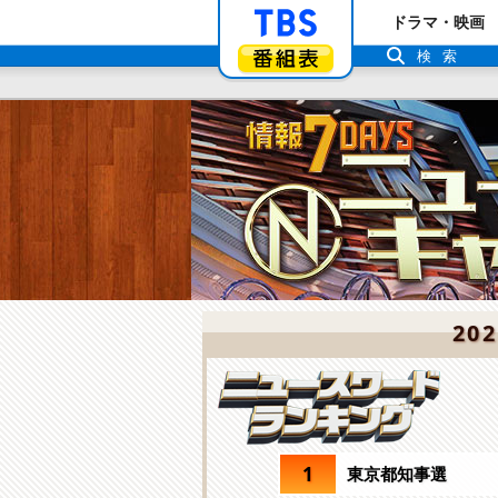
「TBSテレビ」ト
ドラマ・映画
番組表
検索
20
1
東京都知事選