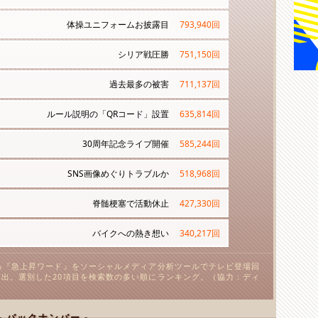
体操ユニフォームお披露目
793,940
回
シリア戦圧勝
751,150
回
過去最多の被害
711,137
回
ルール説明の「QRコード」設置
635,814
回
30周年記念ライブ開催
585,244
回
SNS画像めぐりトラブルか
518,968
回
脊髄梗塞で活動休止
427,330
回
バイクへの熱き想い
340,217
回
る『急上昇ワード』をソーシャルメディア分析ツールでテレビ登場回
出。選別した20項目を検索数の多い順にランキング。（協力：ディ
- バックナンバー -