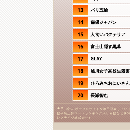
13
パリ五輪
14
森保ジャパン
15
人食いバクテリア
16
富士山隠す黒幕
17
GLAY
18
旭川女子高校生殺害
19
ひろみちおにいさん
20
長瀬智也
大手10社のポータルサイトが毎日発表してい
数や急上昇ワードランキング入り回数などを算
レクテイジ株式会社）