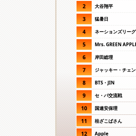
2
大谷翔平
3
猛暑日
4
ネーションズリーグ
5
Mrs. GREEN APPL
6
岸田総理
7
ジャッキー・チェン
8
BTS・JIN
9
セ・パ交流戦
10
国連安保理
11
桂ざこばさん
12
Apple