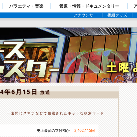
ップページ
バラエティ・音楽
報道・情報・ドキュメンタリー
アナウンサー
番組グッズ
24年6月15日
放送
一週間にスマホなどで検索されたホットな検索ワード
史上最多の立候補か
2,402,115
回