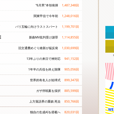
“6月男"本領発揮
1,487,348
回
関東甲信で今年初
1,248,016
回
パリ五輪に向けラストスパート
1,199,701
回
E
新曲MV批判受け謝罪
1,114,855
回
旧文通費めぐり維新が猛反発
1,030,699
回
13年ぶりの来日で神対応
941,152
回
1年半の兵役を終え除隊
905,056
回
世界的有名人が始球式
899,347
回
ガザ停戦案を採択
885,599
回
上方落語界の重鎮 死去
850,766
回
独自の生成AIを搭載へ
820,031
回