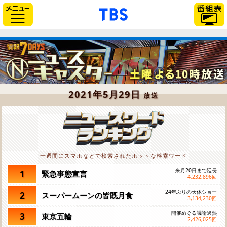
「TBSテレビ」トップペー
サイドメニュー
2021年5月29日
放送
一週間にスマホなどで検索されたホットな検索ワード
来月20日まで延長
1
緊急事態宣言
4,232,896
回
24年ぶりの天体ショー
2
スーパームーンの皆既月食
3,134,230
回
開催めぐる議論過熱
3
東京五輪
2,426,025
回