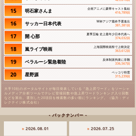
企画アニメに豪華キャスト集結
15
明石家さんま
416,789
回
W杯アジア最終予選進出
16
サッカー日本代表
381,381
回
夏季五輪 史上最年少日本代表へ
17
開 心那
374,032
回
上海国際映画祭で上映決定
18
嵐ライブ映画
363,612
回
反体制派拘束に非難
19
ベラルーシ緊急着陸
336,567
回
ペッコリ特需
20
星野源
315,239
回
大手10社のポータルサイトが毎日発表している『急上昇ワード』をソーシャ
ルメディア分析ツールでテレビ登場回数や急上昇ワードランキング入り回数
などを算出。選別した20項目を検索数の多い順にランキング。（協力：ディ
レクテイジ株式会社）
- バックナンバー -
»
2026.08.01
»
2026.07.25