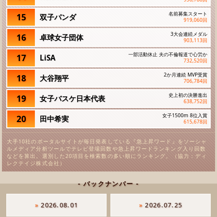
名前募集スタート
15
双子パンダ
919,060
回
3大会連続メダル
16
卓球女子団体
903,113
回
一部活動休止 夫の不倫報道で心労か
17
LiSA
732,520
回
2か月連続 MVP受賞
18
大谷翔平
706,784
回
史上初の決勝進出
19
女子バスケ日本代表
638,752
回
女子1500m 8位入賞
20
田中希実
615,678
回
大手10社のポータルサイトが毎日発表している『急上昇ワード』をソーシャ
ルメディア分析ツールでテレビ登場回数や急上昇ワードランキング入り回数
などを算出。選別した20項目を検索数の多い順にランキング。（協力：ディ
レクテイジ株式会社）
- バックナンバー -
»
2026.08.01
»
2026.07.25