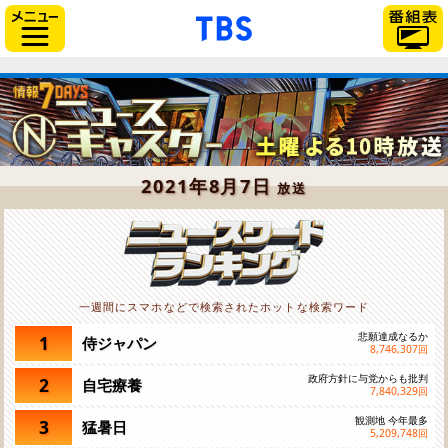
「TBSテレビ」トップペー
サイドメニュー
2021年8月7日
放送
一週間にスマホなどで検索されたホットな検索ワード
悲願達成なるか
1
侍ジャパン
8,746,307
回
政府方針に与党からも批判
2
自宅療養
7,840,329
回
観測地 今年最多
3
猛暑日
5,209,748
回