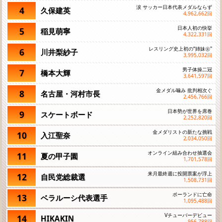
涙 サッカー日本代表メダルならず
4
久保建英
4,962,662
回
日本人初の快挙
5
稲見萌寧
4,322,331
回
レスリング史上初の“姉妹㊎"
6
川井梨紗子
3,995,032
回
男子体操二冠
7
橋本大輝
3,641,597
回
金メダル噛み 批判相次ぐ
8
名古屋・河村市長
2,456,766
回
日本勢が世界を席巻
9
スケートボード
2,252,820
回
金メダリストの新たな挑戦
10
入江聖奈
2,034,050
回
オンライン組み合わせ抽選会
11
夏の甲子園
1,701,578
回
来月最終週に投開票案が浮上
12
自民党総裁選
1,508,731
回
ポーランドに亡命
13
ベラルーシ代表選手
1,095,488
回
Vチューバーデビュー
14
HIKAKIN
956,788
回